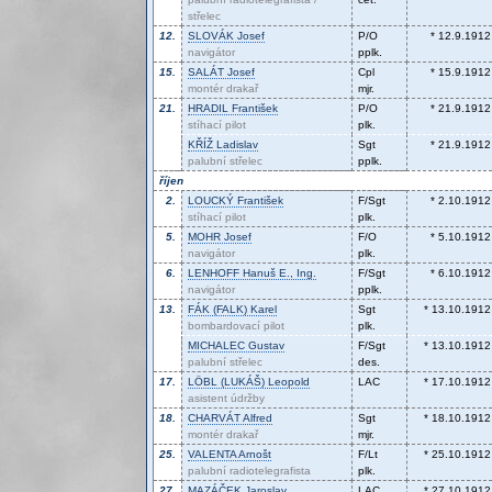
střelec
12.
SLOVÁK
Josef
P/O
* 12.9.1912
navigátor
pplk.
15.
SALÁT
Josef
Cpl
* 15.9.1912
montér drakař
mjr.
21.
HRADIL
František
P/O
* 21.9.1912
stíhací pilot
plk.
KŘÍŽ
Ladislav
Sgt
* 21.9.1912
palubní střelec
pplk.
říjen
2.
LOUCKÝ
František
F/Sgt
* 2.10.1912
stíhací pilot
plk.
5.
MOHR
Josef
F/O
* 5.10.1912
navigátor
plk.
6.
LENHOFF
Hanuš E., Ing.
F/Sgt
* 6.10.1912
navigátor
pplk.
13.
FÁK (FALK)
Karel
Sgt
* 13.10.1912
bombardovací pilot
plk.
MICHALEC
Gustav
F/Sgt
* 13.10.1912
palubní střelec
des.
17.
LÖBL (LUKÁŠ)
Leopold
LAC
* 17.10.1912
asistent údržby
18.
CHARVÁT
Alfred
Sgt
* 18.10.1912
montér drakař
mjr.
25.
VALENTA
Arnošt
F/Lt
* 25.10.1912
palubní radiotelegrafista
plk.
27.
MAZÁČEK
Jaroslav
LAC
* 27.10.1912