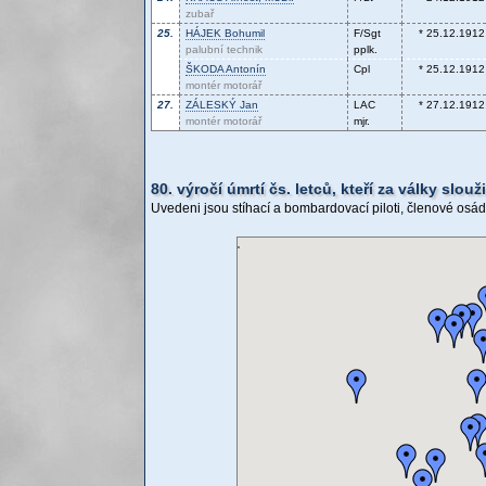
zubař
25.
HÁJEK
Bohumil
F/Sgt
* 25.12.1912
palubní technik
pplk.
ŠKODA
Antonín
Cpl
* 25.12.1912
montér motorář
27.
ZÁLESKÝ
Jan
LAC
* 27.12.1912
montér motorář
mjr.
80. výročí úmrtí čs. letců, kteří za války slouž
Uvedeni jsou stíhací a bombardovací piloti, členové osáde