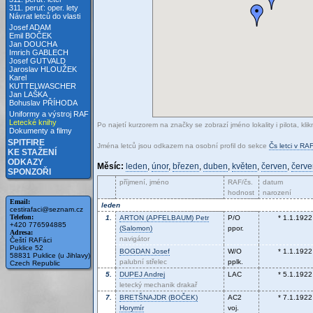
311. peruť: oper. lety
Návrat letců do vlasti
Josef ADAM
Emil BOČEK
Jan DOUCHA
Imrich GABLECH
Josef GUTVALD
Jaroslav HLOUŽEK
Karel
KUTTELWASCHER
Jan LAŠKA
Bohuslav PŘÍHODA
Uniformy a výstroj RAF
Letecké knihy
Po najetí kurzorem na značky se zobrazí jméno lokality i pilota, kli
Dokumenty a filmy
SPITFIRE
Jména letců jsou odkazem na osobní profil do sekce
Čs letci v RAF
KE STAŽENÍ
ODKAZY
Měsíc:
leden
,
únor
,
březen
,
duben
,
květen
,
červen
,
červ
SPONZOŘI
příjmení, jméno
RAF/čs.
datum
hodnost
narození
Email:
leden
cestirafaci@seznam.cz
Telefon:
1.
ARTON (APFELBAUM)
Petr
P/O
* 1.1.1922
+420 776594885
(Salomon)
ppor.
Adresa:
navigátor
Čeští RAFáci
Puklice 52
BOGDAN
Josef
W/O
* 1.1.1922
58831 Puklice (u Jihlavy)
palubní střelec
pplk.
Czech Republic
5.
DUPEJ
Andrej
LAC
* 5.1.1922
letecký mechanik drakař
7.
BRETŠNAJDR (BOČEK)
AC2
* 7.1.1922
Horymír
voj.