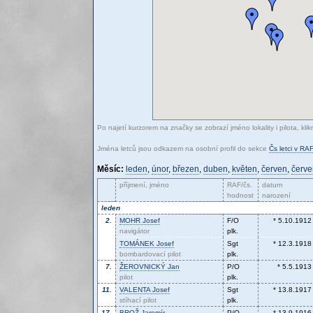
Po najetí kurzorem na značky se zobrazí jméno lokality i pilota, kli
Jména letců jsou odkazem na osobní profil do sekce
Čs letci v RAF
Měsíc:
leden
,
únor
,
březen
,
duben
,
květen
,
červen
,
červ
příjmení, jméno
RAF/čs.
datum
hodnost
narození
leden
2.
MOHR
Josef
F/O
* 5.10.1912
navigátor
plk.
TOMÁNEK
Josef
Sgt
* 12.3.1918
bombardovací pilot
plk.
7.
ŽEROVNICKÝ
Jan
P/O
* 5.5.1913
pilot
plk.
11.
VALENTA
Josef
Sgt
* 13.8.1917
stíhací pilot
plk.
17.
BROŽ
Jaromír
P/O
* 13.9.1916