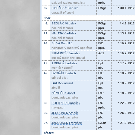
palubní radiotelegrafista
pplk.
30.
LIBEŇSKÝ
Jindřich
F/Sgt
* 30.1.1912
opravář přístrojů
únor
4.
SEDLÁK
Miroslav
F/Sgt
* 4.2.1912
palubní technik
pplk.
13.
HALATA
Vladislav
F/Sgt
* 13.2.1912
palubní technik
pplk.
16.
SLÍVA
Rudolf J.
F/O
* 16.2.1912
navigátor / radarový operátor
pplk.
ZIKMUNTÍK
Jaroslav
AC1
* 16.2.1912
letecký mechanik drakař
17.
AMBROŽ
Ladislav
Cpl
* 17.2.1912
montér / zbrojíř
plk.
18.
DVOŘÁK
Bedřich
F/Lt
* 18.2.1912
stíhací pilot
plk.
GALIA
Vlastimil
Cpl
* 18.2.1912
zbrojíř
mjr.
NĚMEČEK
Josef
F/Lt
* 18.2.1912
bombardovací pilot
plk.
22.
POLITZER
František
F/O
* 22.2.1912
navigátor
pplk.
26.
JEDOUNEK
Arnošt
F/O
* 26.2.1912
bombardovací pilot
plk.
27.
JANOUŠEK
František
S/Ldr
* 27.2.1912
bombardovací pilot
plk.
březen