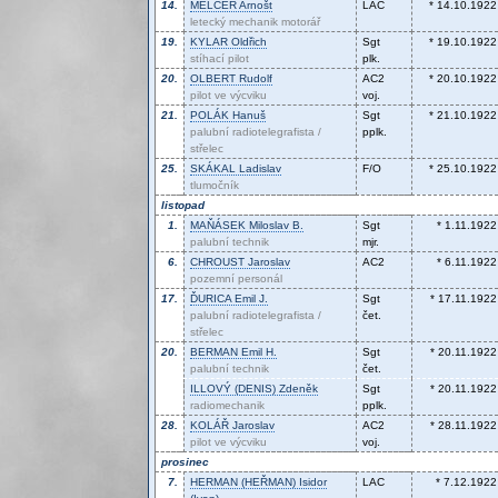
14.
MELCER
Arnošt
LAC
* 14.10.1922
letecký mechanik motorář
19.
KYLAR
Oldřich
Sgt
* 19.10.1922
stíhací pilot
plk.
20.
OLBERT
Rudolf
AC2
* 20.10.1922
pilot ve výcviku
voj.
21.
POLÁK
Hanuš
Sgt
* 21.10.1922
palubní radiotelegrafista /
pplk.
střelec
25.
SKÁKAL
Ladislav
F/O
* 25.10.1922
tlumočník
listopad
1.
MAŇÁSEK
Miloslav B.
Sgt
* 1.11.1922
palubní technik
mjr.
6.
CHROUST
Jaroslav
AC2
* 6.11.1922
pozemní personál
17.
ĎURICA
Emil J.
Sgt
* 17.11.1922
palubní radiotelegrafista /
čet.
střelec
20.
BERMAN
Emil H.
Sgt
* 20.11.1922
palubní technik
čet.
ILLOVÝ (DENIS)
Zdeněk
Sgt
* 20.11.1922
radiomechanik
pplk.
28.
KOLÁŘ
Jaroslav
AC2
* 28.11.1922
pilot ve výcviku
voj.
prosinec
7.
HERMAN (HEŘMAN)
Isidor
LAC
* 7.12.1922