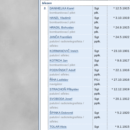
březen
3.
DANIHELKA
Karel
Sgt
* 12.5.1915
bombardovací pilot
plk.
HANZL
Vladimír
Sgt
* 3.10.1919
bombardovací pilot
plk.
HRADIL
Bohuslav
Sgt
* 24.9.1915
bombardovací pilot
plk.
JANČA
František
Sgt
* 24.5.1922
palubní radiotelegrafista /
pplk.
střelec
KORMANOVIČ
Imrich
Sgt
* 23.10.1901
palubní střelec
pplk.
KOTRCH
Jan
Sgt
* 9.6.1917
bombardovací pilot
plk.
PODIVÍNSKÝ
Adolf
Sgt
* 22.1.1916
palubní střelec
pplk.
ŘÍHA
Ladislav
F/Lt
* 27.10.1916
navigátor
pplk.
STRACHOŇ
Přibyslav
Sgt
* 12.12.1919
palubní střelec
pplk.
SVOBODA
Josef
Sgt
* 20.1.1912
palubní radiotelegrafista /
pplk.
střelec
ŠPINKA
Dobromil
Sgt
* 5.2.1920
palubní radiotelegrafista /
pplk.
střelec
TOLAR
Alois
Sgt
* 9.1.1915