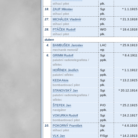
stíhací pilot
plk.
18.
ZAUF
Miloslav
Sgt
* 1.1.1915
stíhací pilot
plk.
27.
MICHÁLEK
Vladimír
P/O
* 21.3.1918
stíhací pilot
plk.
28.
PTÁČEK
Rudolf
W/O
* 19.4.1918
stíhací pilot
plk.
duben
4.
BAMBUŠEK
Jaroslav
LAC
* 25.9.1913
mechanik motorář
mjr.
6.
GRIMM
Rudolf
Sgt
* 8.4.1911
palubní radiotelegrafista /
pplk.
střelec
HOŘÍNEK
Jindřich
Sgt
* 1.1.1912
palubní střelec
pplk.
KEDA
Alois
Sgt
* 13.2.1915
bombardovací pilot
plk.
STANOVSKÝ
Jan
Sgt
* 20.12.1914
palubní radiotelegrafista /
pplk.
střelec
ŠTEFEK
Jan
P/O
* 25.2.1915
navigátor
pplk.
VOKURKA
Rudolf
Sgt
* 24.2.1917
bombardovací pilot
pplk.
10.
POKORNÝ
František
Sgt
* 4.6.1916
stíhací pilot
plk.
VLK
Jan
F/Sgt
* 14.2.1913