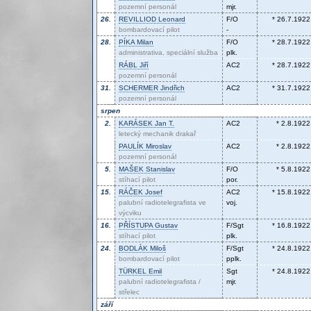
pozemní personál
mjr.
26.
REVILLIOD
Leonard
F/O
* 26.7.1922
bombardovací pilot
-
28.
PÍKA
Milan
F/O
* 28.7.1922
administrativa, speciální služba
plk.
RÁBL
Jiří
AC2
* 28.7.1922
pozemní personál
31.
SCHERMER
Jindřich
AC2
* 31.7.1922
pozemní personál
srpen
2.
KARÁSEK
Jan T.
AC2
* 2.8.1922
letecký mechanik drakař
PAULÍK
Miroslav
AC2
* 2.8.1922
pozemní personál
5.
MAŠEK
Stanislav
F/O
* 5.8.1922
stíhací pilot
por.
15.
RÁČEK
Josef
AC2
* 15.8.1922
palubní radiotelegrafista ve
voj.
výcviku
16.
PŘÍSTUPA
Gustav
F/Sgt
* 16.8.1922
stíhací pilot
plk.
24.
BODLÁK
Miloš
F/Sgt
* 24.8.1922
bombardovací pilot
pplk.
TÜRKEL
Emil
Sgt
* 24.8.1922
palubní radiotelegrafista /
mjr.
střelec
září