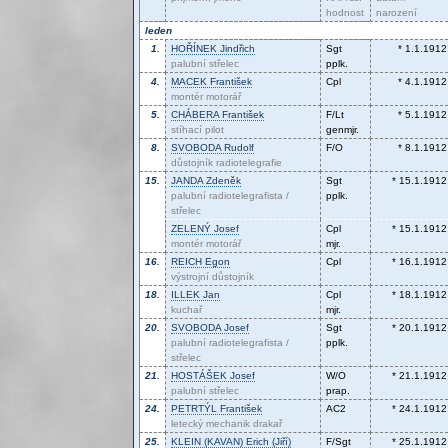
hodnost
narození
leden
1.
HOŘÍNEK
Jindřich
Sgt
* 1.1.1912
palubní střelec
pplk.
4.
MACEK
František
Cpl
* 4.1.1912
montér motorář
5.
CHÁBERA
František
F/Lt
* 5.1.1912
stíhací pilot
genmjr.
8.
SVOBODA
Rudolf
F/O
* 8.1.1912
důstojník radiotelegrafie
15.
JANDA
Zdeněk
Sgt
* 15.1.1912
palubní radiotelegrafista /
pplk.
střelec
ZELENÝ
Josef
Cpl
* 15.1.1912
montér motorář
mjr.
16.
REICH
Egon
Cpl
* 16.1.1912
výstrojní důstojník
18.
ILLEK
Jan
Cpl
* 18.1.1912
kuchař
mjr.
20.
SVOBODA
Josef
Sgt
* 20.1.1912
palubní radiotelegrafista /
pplk.
střelec
21.
HOSTÁŠEK
Josef
W/O
* 21.1.1912
palubní střelec
prap.
24.
PETRTÝL
František
AC2
* 24.1.1912
letecký mechanik drakař
25.
KLEIN (KAVAN)
Erich (Jiří)
F/Sgt
* 25.1.1912