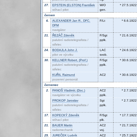
27.
EPSTEIN (ELSTON)
František
W/O
* 27.5.1922
stíhací pilot
gen.
červen
6.
ALEXANDER
Jan R., DFC,
F/Lt
* 6.6.1922
DFM
navigátor
21.
ŘEZÁČ
Zdeněk
F/Sgt
* 21.6.1922
palubní radiotelegrafista /
pplk.
střelec
24.
BODAJLA
John J.
LAC
* 24.6.1922
pilot ve výcviku
svob.
30.
KELLNER
Robert, (Prof.)
F/Sgt
* 30.6.1922
palubní radiotelegrafista /
pplk.
střelec
KUŘIL
Raimund
AC2
* 30.6.1922
pozemní personál
červenec
2.
PANOŠ
Vladimír, (Doc.)
AC2
* 2.7.1922
navigátor ve výcviku
pplk.
PROKOP
Jaroslav
Sgt
* 2.7.1922
palubní radiotelegrafista /
pplk.
střelec
17.
KOPECKÝ
Zdeněk
F/Sgt
* 17.7.1922
stíhací pilot
plk.
21.
BAUER
Martin
AC2
* 21.7.1922
radiomechanik
voj.
25.
JUREČEK
Ludvík
AC2
* 25.7.1922