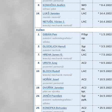
pozemní personál
9.
KONVIČKA
Jindřich
W/O
* 9.4.1922
stíhací pilot
rtn.
14.
LUKŠ
Jaroslav
LAC
* 14.4.1922
montér motorář
NETUŠIL
Václav J.
LAC
* 14.4.1922
letecký mechanik motorář
květen
1.
GIBIÁN
Petr
F/Sgt
* 1.5.1922
palubní radiotelegrafista /
mjr.
střelec
3.
GLÜCKLICH
Hanuš
Sgt
* 3.5.1922
palubní technik
čet.
7.
HREHA
James G.
LAC
* 7.5.1922
letecký mechanik motorář
9.
URSTA
Juraj
AC2
* 9.5.1922
pozemní personál
10.
BLOCH
Rudolf
LAC
* 10.5.1922
letecký mechanik motorář
HOŘÁK
Josef
AC2
* 10.5.1922
pozemní personál
18.
DVOŘÁK
Jaroslav
AC2
* 18.5.1922
pilot ve výcviku
kpt.
24.
JANČA
František
Sgt
* 24.5.1922
palubní radiotelegrafista /
pplk.
střelec
25.
KONOPKA
Bohuslav
AC2
* 25.5.1922
pozemní personál
mjr.