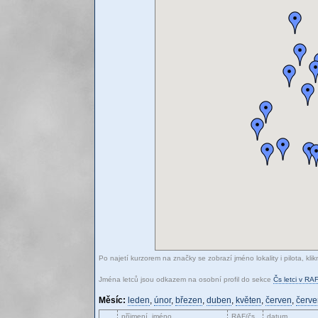
Po najetí kurzorem na značky se zobrazí jméno lokality i pilota, kli
Jména letců jsou odkazem na osobní profil do sekce
Čs letci v RAF
Měsíc:
leden
,
únor
,
březen
,
duben
,
květen
,
červen
,
červ
příjmení, jméno
RAF/čs.
datum