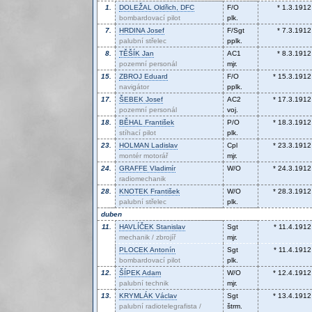
1.
DOLEŽAL
Oldřich, DFC
F/O
* 1.3.1912
bombardovací pilot
plk.
7.
HRDINA
Josef
F/Sgt
* 7.3.1912
palubní střelec
pplk.
8.
TĚŠÍK
Jan
AC1
* 8.3.1912
pozemní personál
mjr.
15.
ZBROJ
Eduard
F/O
* 15.3.1912
navigátor
pplk.
17.
ŠEBEK
Josef
AC2
* 17.3.1912
pozemní personál
voj.
18.
BĚHAL
František
P/O
* 18.3.1912
stíhací pilot
plk.
23.
HOLMAN
Ladislav
Cpl
* 23.3.1912
montér motorář
mjr.
24.
GRAFFE
Vladimír
W/O
* 24.3.1912
radiomechanik
28.
KNOTEK
František
W/O
* 28.3.1912
palubní střelec
plk.
duben
11.
HAVLÍČEK
Stanislav
Sgt
* 11.4.1912
mechanik / zbrojíř
mjr.
PLOCEK
Antonín
Sgt
* 11.4.1912
bombardovací pilot
plk.
12.
ŠÍPEK
Adam
W/O
* 12.4.1912
palubní technik
mjr.
13.
KRYMLÁK
Václav
Sgt
* 13.4.1912
palubní radiotelegrafista /
štrm.