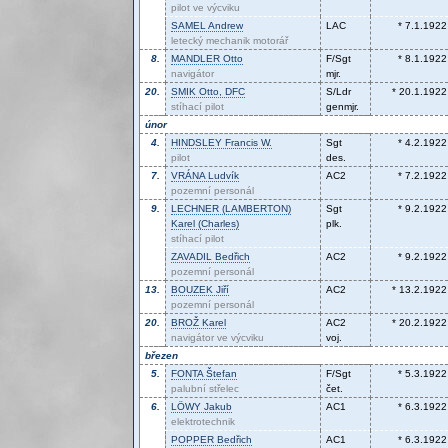
pilot ve výcviku
SAMEL
Andrew
LAC
* 7.1.1922
letecký mechanik motorář
8.
MANDLER
Otto
F/Sgt
* 8.1.1922
navigátor
mjr.
20.
SMIK
Otto, DFC
S/Ldr
* 20.1.1922
stíhací pilot
genmjr.
únor
4.
HINDSLEY
Francis W.
Sgt
* 4.2.1922
pilot
des.
7.
VRÁNA
Ludvík
AC2
* 7.2.1922
pozemní personál
9.
LECHNER (LAMBERTON)
Sgt
* 9.2.1922
Karel (Charles)
plk.
stíhací pilot
ZAVADIL
Bedřich
AC2
* 9.2.1922
pozemní personál
13.
BOUZEK
Jiří
AC2
* 13.2.1922
pozemní personál
20.
BROŽ
Karel
AC2
* 20.2.1922
navigátor ve výcviku
voj.
březen
5.
FONTA
Štefan
F/Sgt
* 5.3.1922
palubní střelec
čet.
6.
LÖWY
Jakub
AC1
* 6.3.1922
elektrotechnik
POPPER
Bedřich
AC1
* 6.3.1922