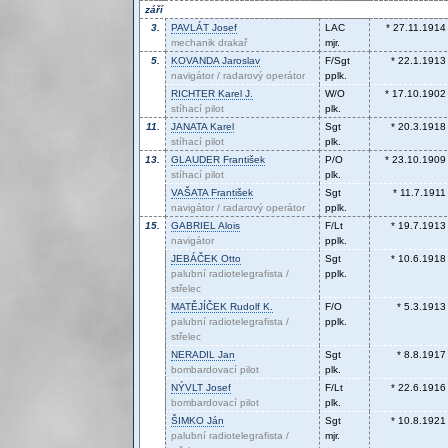
září
3.
PAVLÁT
Josef
LAC
* 27.11.1914
mechanik drakař
mjr.
5.
KOVANDA
Jaroslav
F/Sgt
* 22.1.1913
navigátor / radarový operátor
pplk.
RICHTER
Karel J.
W/O
* 17.10.1902
stíhací pilot
plk.
11.
JANATA
Karel
Sgt
* 20.3.1918
stíhací pilot
plk.
13.
GLAUDER
František
P/O
* 23.10.1909
stíhací pilot
plk.
VAŠATA
František
Sgt
* 11.7.1911
navigátor / radarový operátor
pplk.
15.
GABRIEL
Alois
F/Lt
* 19.7.1913
navigátor
pplk.
JEBÁČEK
Otto
Sgt
* 10.6.1918
palubní radiotelegrafista /
pplk.
střelec
MATĚJÍČEK
Rudolf K.
F/O
* 5.3.1913
palubní radiotelegrafista /
pplk.
střelec
NERADIL
Jan
Sgt
* 8.8.1917
bombardovací pilot
plk.
NÝVLT
Josef
F/Lt
* 22.6.1916
bombardovací pilot
plk.
ŠIMKO
Ján
Sgt
* 10.8.1921
palubní radiotelegrafista /
mjr.