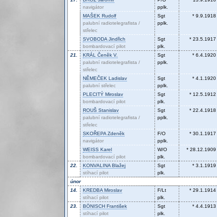
navigátor
pplk.
MAŠEK
Rudolf
Sgt
* 9.9.1918
palubní radiotelegrafista /
pplk.
střelec
SVOBODA
Jindřich
Sgt
* 23.5.1917
bombardovací pilot
plk.
21.
KRÁL
Čeněk V.
Sgt
* 6.4.1920
palubní radiotelegrafista /
pplk.
střelec
NĚMEČEK
Ladislav
Sgt
* 4.1.1920
palubní střelec
pplk.
PLECITÝ
Miroslav
Sgt
* 12.5.1912
bombardovací pilot
plk.
ROUŠ
Stanislav
Sgt
* 22.4.1918
palubní radiotelegrafista /
pplk.
střelec
SKOŘEPA
Zdeněk
F/O
* 30.1.1917
navigátor
pplk.
WEISS
Karel
W/O
* 28.12.1909
bombardovací pilot
plk.
22.
KONVALINA
Blažej
Sgt
* 3.1.1919
stíhací pilot
plk.
únor
14.
KREDBA
Miroslav
F/Lt
* 29.1.1914
stíhací pilot
plk.
23.
BÖNISCH
František
Sgt
* 4.4.1913
stíhací pilot
plk.