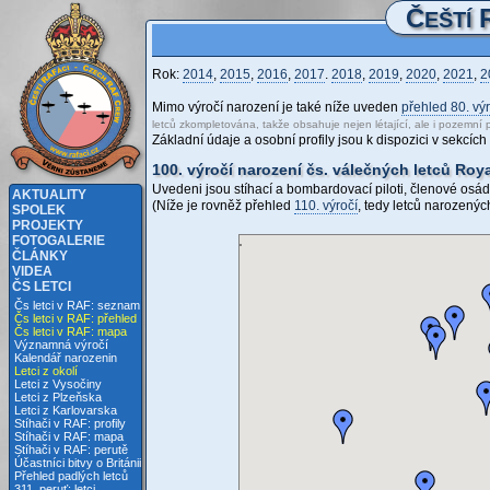
Č
EŠTÍ
Rok:
2014
,
2015
,
2016
,
2017
.
2018
,
2019
,
2020
,
2021
,
2
Mimo výročí narození je také níže uveden
přehled 80. výr
letců zkompletována, takže obsahuje nejen létající, ale i pozemní 
Základní údaje a osobní profily jsou k dispozici v sekcích
100. výročí narození čs. válečných letců Roy
Uvedeni jsou stíhací a bombardovací piloti, členové osádek
AKTUALITY
(Níže je rovněž přehled
110. výročí
, tedy letců narozenýc
SPOLEK
PROJEKTY
FOTOGALERIE
ČLÁNKY
VIDEA
ČS LETCI
Čs letci v RAF: seznam
Čs letci v RAF: přehled
Čs letci v RAF: mapa
Významná výročí
Kalendář narozenin
Letci z okolí
Letci z Vysočiny
Letci z Plzeňska
Letci z Karlovarska
Stíhači v RAF: profily
Stíhači v RAF: mapa
Stíhači v RAF: perutě
Účastníci bitvy o Británii
Přehled padlých letců
311. peruť: letci