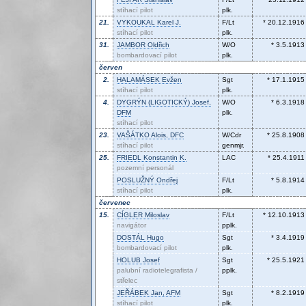
stíhací pilot
plk.
21.
VYKOUKAL
Karel J.
F/Lt
* 20.12.1916
stíhací pilot
plk.
31.
JAMBOR
Oldřich
W/O
* 3.5.1913
bombardovací pilot
plk.
červen
2.
HALAMÁSEK
Evžen
Sgt
* 17.1.1915
stíhací pilot
plk.
4.
DYGRÝN (LIGOTICKÝ)
Josef,
W/O
* 6.3.1918
DFM
plk.
stíhací pilot
23.
VAŠÁTKO
Alois, DFC
W/Cdr
* 25.8.1908
stíhací pilot
genmjr.
25.
FRIEDL
Konstantin K.
LAC
* 25.4.1911
pozemní personál
POSLUŽNÝ
Ondřej
F/Lt
* 5.8.1914
stíhací pilot
plk.
červenec
15.
CÍGLER
Miloslav
F/Lt
* 12.10.1913
navigátor
pplk.
DOSTÁL
Hugo
Sgt
* 3.4.1919
bombardovací pilot
plk.
HOLUB
Josef
Sgt
* 25.5.1921
palubní radiotelegrafista /
pplk.
střelec
JEŘÁBEK
Jan, AFM
Sgt
* 8.2.1919
stíhací pilot
plk.