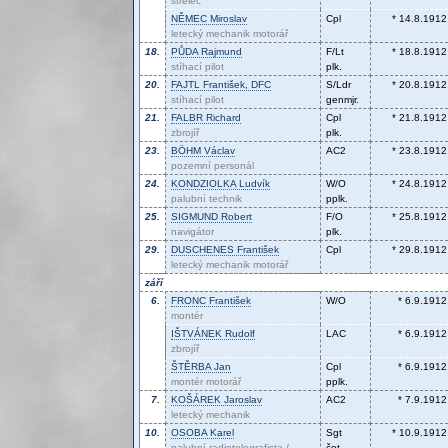
střelec
NĚMEC
Miroslav
Cpl
* 14.8.1912
letecký mechanik motorář
18.
PŮDA
Rajmund
F/Lt
* 18.8.1912
stíhací pilot
plk.
20.
FAJTL
František, DFC
S/Ldr
* 20.8.1912
stíhací pilot
genmjr.
21.
FALBR
Richard
Cpl
* 21.8.1912
zbrojíř
plk.
23.
BÖHM
Václav
AC2
* 23.8.1912
pozemní personál
24.
KONDZIOLKA
Ludvík
W/O
* 24.8.1912
palubní technik
pplk.
25.
SIGMUND
Robert
F/O
* 25.8.1912
navigátor
plk.
29.
DUSCHENES
František
Cpl
* 29.8.1912
letecký mechanik motorář
září
6.
FRONC
František
W/O
* 6.9.1912
montér
IŠTVÁNEK
Rudolf
LAC
* 6.9.1912
zbrojíř
ŠTĚRBA
Jan
Cpl
* 6.9.1912
montér motorář
pplk.
7.
KOŠÁREK
Jaroslav
AC2
* 7.9.1912
letecký mechanik
10.
OSOBA
Karel
Sgt
* 10.9.1912
palubní radiotelegrafista /
čet.