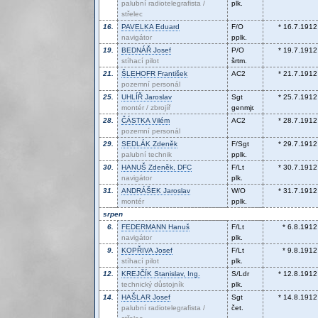
palubní radiotelegrafista /
plk.
střelec
16.
PAVELKA
Eduard
F/O
* 16.7.1912
navigátor
pplk.
19.
BEDNÁŘ
Josef
P/O
* 19.7.1912
stíhací pilot
šrtm.
21.
ŠLEHOFR
František
AC2
* 21.7.1912
pozemní personál
25.
UHLÍŘ
Jaroslav
Sgt
* 25.7.1912
montér / zbrojíř
genmjr.
28.
ČÁSTKA
Vilém
AC2
* 28.7.1912
pozemní personál
29.
SEDLÁK
Zdeněk
F/Sgt
* 29.7.1912
palubní technik
pplk.
30.
HANUŠ
Zdeněk, DFC
F/Lt
* 30.7.1912
navigátor
plk.
31.
ANDRÁŠEK
Jaroslav
W/O
* 31.7.1912
montér
pplk.
srpen
6.
FEDERMANN
Hanuš
F/Lt
* 6.8.1912
navigátor
plk.
9.
KOPŘIVA
Josef
F/Lt
* 9.8.1912
stíhací pilot
plk.
12.
KREJČÍK
Stanislav, Ing.
S/Ldr
* 12.8.1912
technický důstojník
plk.
14.
HAŠLAR
Josef
Sgt
* 14.8.1912
palubní radiotelegrafista /
čet.