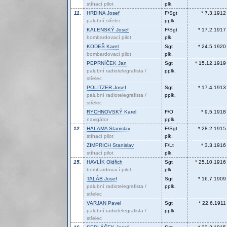
stíhací pilot
plk.
11.
HRDINA
Josef
F/Sgt
* 7.3.1912
palubní střelec
pplk.
KALENSKÝ
Josef
F/Sgt
* 17.2.1917
bombardovací pilot
plk.
KODEŠ
Karel
Sgt
* 24.5.1920
bombardovací pilot
plk.
PEPRNÍČEK
Jan
Sgt
* 15.12.1919
palubní radiotelegrafista /
pplk.
střelec
POLITZER
Josef
Sgt
* 17.4.1913
palubní radiotelegrafista /
pplk.
střelec
RYCHNOVSKÝ
Karel
F/O
* 9.5.1918
navigátor
pplk.
12.
HALAMA
Stanislav
F/Sgt
* 28.2.1915
stíhací pilot
plk.
ZIMPRICH
Stanislav
F/Lt
* 3.3.1916
stíhací pilot
plk.
15.
HAVLÍK
Oldřich
Sgt
* 25.10.1916
bombardovací pilot
plk.
TALÁB
Josef
Sgt
* 16.7.1909
palubní radiotelegrafista /
pplk.
střelec
VARJAN
Pavel
Sgt
* 22.6.1911
palubní radiotelegrafista /
pplk.
střelec