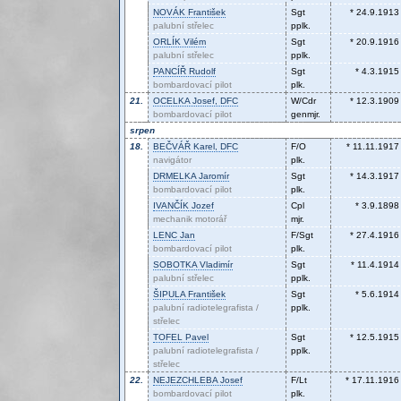
NOVÁK
František
Sgt
* 24.9.1913
palubní střelec
pplk.
ORLÍK
Vilém
Sgt
* 20.9.1916
palubní střelec
pplk.
PANCÍŘ
Rudolf
Sgt
* 4.3.1915
bombardovací pilot
plk.
21.
OCELKA
Josef, DFC
W/Cdr
* 12.3.1909
bombardovací pilot
genmjr.
srpen
18.
BEČVÁŘ
Karel, DFC
F/O
* 11.11.1917
navigátor
plk.
DRMELKA
Jaromír
Sgt
* 14.3.1917
bombardovací pilot
plk.
IVANČÍK
Jozef
Cpl
* 3.9.1898
mechanik motorář
mjr.
LENC
Jan
F/Sgt
* 27.4.1916
bombardovací pilot
plk.
SOBOTKA
Vladimír
Sgt
* 11.4.1914
palubní střelec
pplk.
ŠIPULA
František
Sgt
* 5.6.1914
palubní radiotelegrafista /
pplk.
střelec
TOFEL
Pavel
Sgt
* 12.5.1915
palubní radiotelegrafista /
pplk.
střelec
22.
NEJEZCHLEBA
Josef
F/Lt
* 17.11.1916
bombardovací pilot
plk.