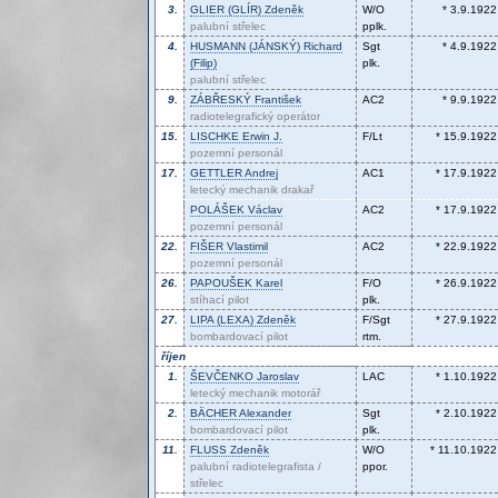
3.
GLIER (GLÍR)
Zdeněk
W/O
* 3.9.1922
palubní střelec
pplk.
4.
HUSMANN (JÁNSKÝ)
Richard
Sgt
* 4.9.1922
(Filip)
plk.
palubní střelec
9.
ZÁBŘESKÝ
František
AC2
* 9.9.1922
radiotelegrafický operátor
15.
LISCHKE
Erwin J.
F/Lt
* 15.9.1922
pozemní personál
17.
GETTLER
Andrej
AC1
* 17.9.1922
letecký mechanik drakař
POLÁŠEK
Václav
AC2
* 17.9.1922
pozemní personál
22.
FIŠER
Vlastimil
AC2
* 22.9.1922
pozemní personál
26.
PAPOUŠEK
Karel
F/O
* 26.9.1922
stíhací pilot
plk.
27.
LIPA (LEXA)
Zdeněk
F/Sgt
* 27.9.1922
bombardovací pilot
rtm.
říjen
1.
ŠEVČENKO
Jaroslav
LAC
* 1.10.1922
letecký mechanik motorář
2.
BÄCHER
Alexander
Sgt
* 2.10.1922
bombardovací pilot
plk.
11.
FLUSS
Zdeněk
W/O
* 11.10.1922
palubní radiotelegrafista /
ppor.
střelec