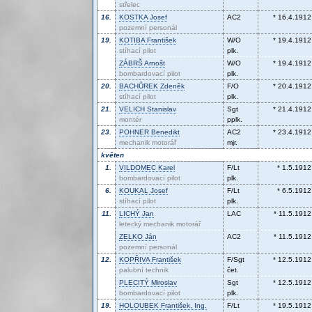
střelec
16.
KOSTKA
Josef
AC2
* 16.4.1912
pozemní personál
19.
KOTIBA
František
W/O
* 19.4.1912
stíhací pilot
plk.
ZÁBRŠ
Arnošt
W/O
* 19.4.1912
bombardovací pilot
plk.
20.
BACHŮREK
Zdeněk
F/O
* 20.4.1912
stíhací pilot
plk.
21.
VELICH
Stanislav
Sgt
* 21.4.1912
montér
pplk.
23.
POHNER
Benedikt
AC2
* 23.4.1912
mechanik motorář
mjr.
květen
1.
VILDOMEC
Karel
F/Lt
* 1.5.1912
bombardovací pilot
plk.
6.
KOUKAL
Josef
F/Lt
* 6.5.1912
stíhací pilot
plk.
11.
LICHÝ
Jan
LAC
* 11.5.1912
letecký mechanik motorář
ZELKO
Ján
AC2
* 11.5.1912
pozemní personál
12.
KOPŘIVA
František
F/Sgt
* 12.5.1912
palubní technik
čet.
PLECITÝ
Miroslav
Sgt
* 12.5.1912
bombardovací pilot
plk.
19.
HOLOUBEK
František, Ing.
F/Lt
* 19.5.1912