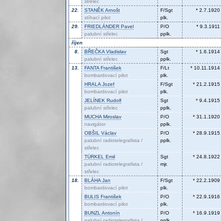
střelec
22.
STANĚK
Arnošt
F/Sgt
* 2.7.1920
stíhací pilot
plk.
29.
FRIEDLÄNDER
Pavel
P/O
* 9.3.1911
palubní střelec
pplk.
říjen
8.
BŘEČKA
Vladislav
Sgt
* 1.6.1914
palubní střelec
pplk.
13.
FANTA
František
F/Lt
* 10.11.1914
bombardovací pilot
plk.
HRALA
Jozef
F/Sgt
* 21.2.1915
bombardovací pilot
plk.
JELÍNEK
Rudolf
Sgt
* 9.4.1915
palubní střelec
pplk.
MUCHA
Miroslav
P/O
* 31.1.1920
navigátor
pplk.
OBŠIL
Václav
P/O
* 28.9.1915
palubní radiotelegrafista /
pplk.
střelec
TÜRKEL
Emil
Sgt
* 24.8.1922
palubní radiotelegrafista /
mjr.
střelec
18.
BLÁHA
Jan
F/Sgt
* 22.2.1909
bombardovací pilot
plk.
BULIS
František
P/O
* 22.9.1916
bombardovací pilot
plk.
BUNZL
Antonín
P/O
* 16.9.1919
palubní radiotelegrafista /
pplk.