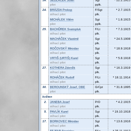
16.
SEDLÁČEK
Josef
Sgt
* 22.2.1915
pilot
pplk.
24.
BRÁZDA
Prokop
F/Sgt
* 2.7.1915
stíhací pilot
plk.
MICHÁLEK
Vilém
Sgt
* 1.8.1915
pilot
pplk.
25.
BACHŮREK
Svatopluk
F/Lt
* 7.3.1915
stíhací pilot
plk.
MACHÁČEK
Vlastimil
Sgt
* 24.5.1908
stíhací pilot
plk.
ROČOVSKÝ
Miroslav
Sgt
* 18.9.1918
stíhací pilot
plk.
VRTIŠ (URTIŠ)
Karel
Sgt
* 5.8.1918
stíhací pilot
plk.
27.
KOTHERA
Zdeněk
Sgt
* 16.3.1919
stíhací pilot
plk.
ROHÁČEK
Rudolf
F/Lt
* 18.11.1914
stíhací pilot
plk.
30.
BEROUNSKÝ
Josef, OBE
G/Cpt
* 31.8.1895
pilot
plk.
květen
2.
JANEBA
Josef
P/O
* 4.2.1915
stíhací pilot
plk.
5.
PAVLÍK
Karel
Sgt
* 19.10.1918
stíhací pilot
plk.
17.
BORKOVEC
Miroslav
Sgt
* 13.6.1916
stíhací pilot
plk.
FEJFAR
Stanislav
F/Lt
* 25.11.1912