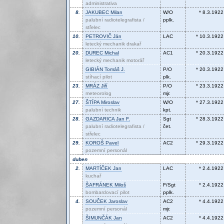
administrativa
8.
JAKUBEC
Milan
W/O
* 8.3.1922
palubní radiotelegrafista /
pplk.
střelec
10.
PETROVIČ
Ján
LAC
* 10.3.1922
letecký mechanik drakař
20.
DUREC
Michal
AC1
* 20.3.1922
letecký mechanik motorář
GIBIÁN
Tomáš J.
P/O
* 20.3.1922
stíhací pilot
plk.
23.
MRÁZ
Jiří
P/O
* 23.3.1922
meteorolog
mjr.
27.
ŠTÍPA
Miroslav
W/O
* 27.3.1922
palubní technik
kpt.
28.
GAZDARICA
Jan F.
Sgt
* 28.3.1922
palubní radiotelegrafista /
čet.
střelec
29.
KOROŠ
Pavel
AC2
* 29.3.1922
pozemní personál
duben
2.
MARTÍČEK
Jan
LAC
* 2.4.1922
kuchař
ŠAFRÁNEK
Miloš
F/Sgt
* 2.4.1922
bombardovací pilot
pplk.
4.
SOUČEK
Jaroslav
AC2
* 4.4.1922
pozemní personál
mjr.
ŠIMUNČÁK
Jan
AC2
* 4.4.1922