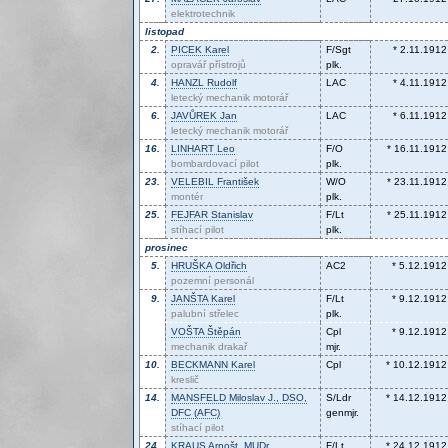
elektrotechnik
listopad
2.
PICEK
Karel
F/Sgt
* 2.11.1912
opravář přístrojů
plk.
4.
HANZL
Rudolf
LAC
* 4.11.1912
letecký mechanik motorář
6.
JAVŮREK
Jan
LAC
* 6.11.1912
letecký mechanik motorář
16.
LINHART
Leo
F/O
* 16.11.1912
bombardovací pilot
plk.
23.
VELEBIL
František
W/O
* 23.11.1912
montér
plk.
25.
FEJFAR
Stanislav
F/Lt
* 25.11.1912
stíhací pilot
plk.
prosinec
5.
HRUŠKA
Oldřich
AC2
* 5.12.1912
pozemní personál
9.
JANŠTA
Karel
F/Lt
* 9.12.1912
palubní střelec
plk.
VOŠTA
Štěpán
Cpl
* 9.12.1912
mechanik drakař
mjr.
10.
BECKMANN
Karel
Cpl
* 10.12.1912
kreslič
14.
MANSFELD
Miloslav J., DSO,
S/Ldr
* 14.12.1912
DFC (AFC)
genmjr.
stíhací pilot
24.
KRAUS
Arnošt, MUDr.
F/Lt
* 24.12.1912