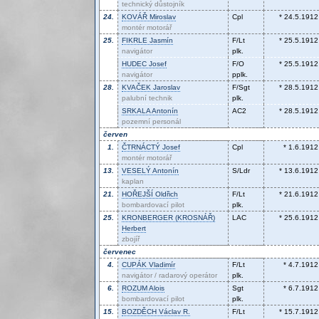
technický důstojník
24.
KOVÁŘ
Miroslav
Cpl
* 24.5.1912
montér motorář
25.
FIKRLE
Jasmín
F/Lt
* 25.5.1912
navigátor
plk.
HUDEC
Josef
F/O
* 25.5.1912
navigátor
pplk.
28.
KVAČEK
Jaroslav
F/Sgt
* 28.5.1912
palubní technik
plk.
SRKALA
Antonín
AC2
* 28.5.1912
pozemní personál
červen
1.
ČTRNÁCTÝ
Josef
Cpl
* 1.6.1912
montér motorář
13.
VESELÝ
Antonín
S/Ldr
* 13.6.1912
kaplan
21.
HOŘEJŠÍ
Oldřich
F/Lt
* 21.6.1912
bombardovací pilot
plk.
25.
KRONBERGER (KROSNÁŘ)
LAC
* 25.6.1912
Herbert
zbojíř
červenec
4.
CUPÁK
Vladimír
F/Lt
* 4.7.1912
navigátor / radarový operátor
plk.
6.
ROZUM
Alois
Sgt
* 6.7.1912
bombardovací pilot
plk.
15.
BOZDĚCH
Václav R.
F/Lt
* 15.7.1912