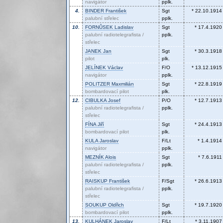
navigátor
pplk.
4.
BINDER
František
Sgt
* 22.10.1914
palubní střelec
pplk.
10.
FORNŮSEK
Ladislav
Sgt
* 17.4.1920
palubní radiotelegrafista /
pplk.
střelec
JANEK
Jan
Sgt
* 30.3.1918
pilot
plk.
JELÍNEK
Václav
F/O
* 13.12.1915
navigátor
pplk.
POLITZER
Maxmilián
Sgt
* 22.8.1919
bombardovací pilot
plk.
12.
CIBULKA
Josef
P/O
* 12.7.1913
palubní radiotelegrafista /
pplk.
střelec
FÍNA
Jiří
Sgt
* 24.4.1913
bombardovací pilot
plk.
KULA
Jaroslav
F/Lt
* 1.4.1914
navigátor
pplk.
MEZNÍK
Alois
Sgt
* 7.6.1911
palubní radiotelegrafista /
pplk.
střelec
RAISKUP
František
F/Sgt
* 26.6.1913
palubní radiotelegrafista /
pplk.
střelec
SOUKUP
Oldřich
Sgt
* 19.7.1920
bombardovací pilot
pplk.
13.
KULHÁNEK
Jaroslav
F/Lt
* 3.11.1907