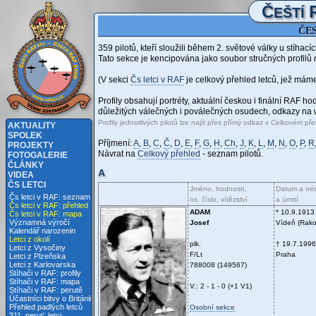
Č
EŠTÍ
ČES
359 pilotů, kteří sloužili během 2. světové války u stíhací
Tato sekce je kencipována jako soubor stručných profilů 
(V sekci
Čs letci v RAF
je celkový přehled letců, jež máme 
Profily obsahují portréty, aktuální českou i finální RAF h
důležitých válečných i poválečných osudech, odkazy na we
Profily jednotlivých pilotů lze najít přes přímý odkaz v Celkovém
AKTUALITY
SPOLEK
Příjmení:
A
,
B
,
C
,
Č
,
D
,
E
,
F
,
G
,
H
,
Ch
,
J
,
K
,
L
,
M
,
N
,
O
,
P
,
R
PROJEKTY
Návrat na
Celkový přehled
- seznam pilotů.
FOTOGALERIE
ČLÁNKY
A
VIDEA
ČS LETCI
Jméno, hodnosti,
Datum a mís
Čs letci v RAF: seznam
os. číslo, vítězství
a úmrtí
Čs letci v RAF: přehled
ADAM
* 10.9.1913
Čs letci v RAF: mapa
Významná výročí
Josef
Vídeň (Rak
Kalendář narozenin
Letci z okolí
plk.
† 19.7.1996
Letci z Vysočiny
F/Lt
Praha
Letci z Plzeňska
Letci z Karlovarska
788008 (149567)
Stíhači v RAF: profily
Stíhači v RAF: mapa
V.: 2 - 1 - 0 (+1 V1)
Stíhači v RAF: perutě
Účastníci bitvy o Británii
Přehled padlých letců
Osobní sekce
311. peruť: letci