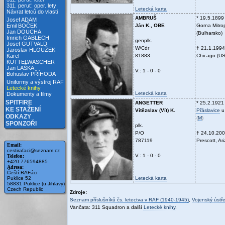
311. peruť: oper. lety
Letecká karta
Návrat letců do vlasti
AMBRUŠ
* 19.5.1899
Josef ADAM
Ján K., OBE
Gorna Mitrop
Emil BOČEK
Jan DOUCHA
(Bulharsko)
Imrich GABLECH
genplk.
Josef GUTVALD
W/Cdr
† 21.1.1994
Jaroslav HLOUŽEK
81883
Chicago (U
Karel
KUTTELWASCHER
Jan LAŠKA
V.: 1 - 0 - 0
Bohuslav PŘÍHODA
Uniformy a výstroj RAF
Letecké knihy
Letecká karta
Dokumenty a filmy
SPITFIRE
ANGETTER
* 25.2.1921
KE STAŽENÍ
Vítězslav (Vít) K.
Přáslavice
u
ODKAZY
(
M
)
SPONZOŘI
plk.
P/O
† 24.10.20
787119
Prescott, Ar
Email:
cestirafaci@seznam.cz
V.: 1 - 0 - 0
Telefon:
+420 776594885
Adresa:
Čeští RAFáci
Letecká karta
Puklice 52
58831 Puklice (u Jihlavy)
Czech Republic
Zdroje:
Seznam příslušníků čs. letectva v RAF (1940-1945)
,
Vojenský ústře
Vančata: 311 Squadron a další
Letecké knihy
.