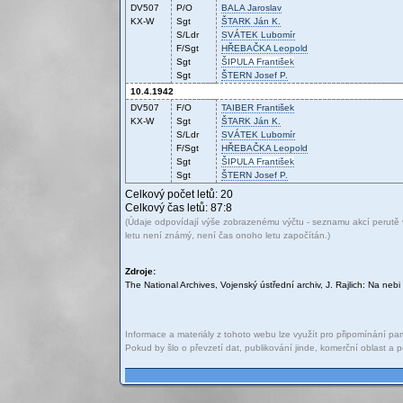
DV507
P/O
BALA
Jaroslav
KX-W
Sgt
ŠTARK
Ján K.
S/Ldr
SVÁTEK
Lubomír
F/Sgt
HŘEBAČKA
Leopold
Sgt
ŠIPULA
František
Sgt
ŠTERN
Josef P.
10.4.1942
DV507
F/O
TAIBER
František
KX-W
Sgt
ŠTARK
Ján K.
S/Ldr
SVÁTEK
Lubomír
F/Sgt
HŘEBAČKA
Leopold
Sgt
ŠIPULA
František
Sgt
ŠTERN
Josef P.
Celkový počet letů: 20
Celkový čas letů: 87:8
(Údaje odpovídají výše zobrazenému výčtu - seznamu akcí perutě v
letu není známý, není čas onoho letu započítán.)
Zdroje:
The National Archives, Vojenský ústřední archiv, J. Rajlich: Na ne
Informace a materiály z tohoto webu lze využít pro připomínání pam
Pokud by šlo o převzetí dat, publikování jinde, komerční oblast 