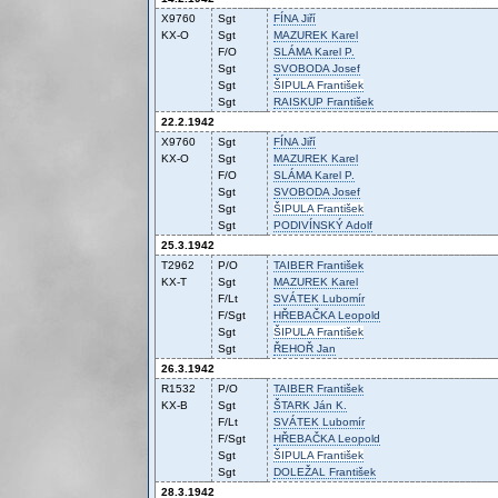
X9760
Sgt
FÍNA
Jiří
KX-O
Sgt
MAZUREK
Karel
F/O
SLÁMA
Karel P.
Sgt
SVOBODA
Josef
Sgt
ŠIPULA
František
Sgt
RAISKUP
František
22.2.1942
X9760
Sgt
FÍNA
Jiří
KX-O
Sgt
MAZUREK
Karel
F/O
SLÁMA
Karel P.
Sgt
SVOBODA
Josef
Sgt
ŠIPULA
František
Sgt
PODIVÍNSKÝ
Adolf
25.3.1942
T2962
P/O
TAIBER
František
KX-T
Sgt
MAZUREK
Karel
F/Lt
SVÁTEK
Lubomír
F/Sgt
HŘEBAČKA
Leopold
Sgt
ŠIPULA
František
Sgt
ŘEHOŘ
Jan
26.3.1942
R1532
P/O
TAIBER
František
KX-B
Sgt
ŠTARK
Ján K.
F/Lt
SVÁTEK
Lubomír
F/Sgt
HŘEBAČKA
Leopold
Sgt
ŠIPULA
František
Sgt
DOLEŽAL
František
28.3.1942