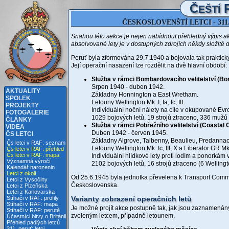
Č
EŠTÍ
ČESKOSLOVENŠTÍ LETCI - 31
Snahou této sekce je nejen nabídnout přehledný výpis akcí
absolvované lety je v dostupných zdrojích někdy složité 
Peruť byla zformována 29.7.1940 a bojovala tak praktick
Její operační nasazení lze rozdělit na dvě hlavní období:
Služba v rámci Bombardovacího velitelství (B
Srpen 1940 - duben 1942.
AKTUALITY
Základny Honnington a East Wretham.
SPOLEK
Letouny Wellington Mk. I, Ia, Ic, III.
PROJEKTY
Individuální noční nálety na cíle v okupované Evro
FOTOGALERIE
1029 bojových letů, 19 strojů ztraceno,
336 mužů 
ČLÁNKY
Služba v rámci Pobřežního velitelství (Coastal
VIDEA
Duben 1942 - červen 1945.
ČS LETCI
Základny Algrove, Talbenny, Beaulieu, Predannac
Čs letci v RAF: seznam
Letouny Wellington Mk. Ic, III, X a Liberator GR Mk.
Čs letci v RAF: přehled
Čs letci v RAF: mapa
Individuální hlídkové lety proti lodím a ponorkám
Významná výročí
2102 bojových letů, 16 strojů ztraceno (6 Wellin
Kalendář narozenin
Letci z okolí
Od 25.6.1945 byla jednotka převelena k Transport Comman
Letci z Vysočiny
Československa.
Letci z Plzeňska
Letci z Karlovarska
Varianty zobrazení operačních letů
Stíhači v RAF: profily
Stíhači v RAF: mapa
Je možné projít akce postupně tak, jak jsou zaznamená
Stíhači v RAF: perutě
zvoleným letcem, případně letounem.
Účastníci bitvy o Británii
Přehled padlých letců
311. peruť: letci