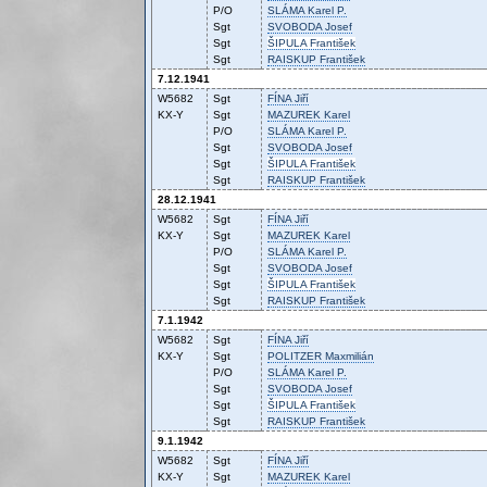
P/O
SLÁMA
Karel P.
Sgt
SVOBODA
Josef
Sgt
ŠIPULA
František
Sgt
RAISKUP
František
7.12.1941
W5682
Sgt
FÍNA
Jiří
KX-Y
Sgt
MAZUREK
Karel
P/O
SLÁMA
Karel P.
Sgt
SVOBODA
Josef
Sgt
ŠIPULA
František
Sgt
RAISKUP
František
28.12.1941
W5682
Sgt
FÍNA
Jiří
KX-Y
Sgt
MAZUREK
Karel
P/O
SLÁMA
Karel P.
Sgt
SVOBODA
Josef
Sgt
ŠIPULA
František
Sgt
RAISKUP
František
7.1.1942
W5682
Sgt
FÍNA
Jiří
KX-Y
Sgt
POLITZER
Maxmilián
P/O
SLÁMA
Karel P.
Sgt
SVOBODA
Josef
Sgt
ŠIPULA
František
Sgt
RAISKUP
František
9.1.1942
W5682
Sgt
FÍNA
Jiří
KX-Y
Sgt
MAZUREK
Karel