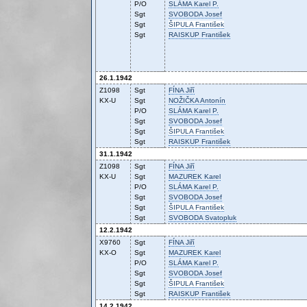
P/O
SLÁMA
Karel P.
Sgt
SVOBODA
Josef
Sgt
ŠIPULA
František
Sgt
RAISKUP
František
26.1.1942
Z1098
Sgt
FÍNA
Jiří
KX-U
Sgt
NOŽIČKA
Antonín
P/O
SLÁMA
Karel P.
Sgt
SVOBODA
Josef
Sgt
ŠIPULA
František
Sgt
RAISKUP
František
31.1.1942
Z1098
Sgt
FÍNA
Jiří
KX-U
Sgt
MAZUREK
Karel
P/O
SLÁMA
Karel P.
Sgt
SVOBODA
Josef
Sgt
ŠIPULA
František
Sgt
SVOBODA
Svatopluk
12.2.1942
X9760
Sgt
FÍNA
Jiří
KX-O
Sgt
MAZUREK
Karel
P/O
SLÁMA
Karel P.
Sgt
SVOBODA
Josef
Sgt
ŠIPULA
František
Sgt
RAISKUP
František
14.2.1942