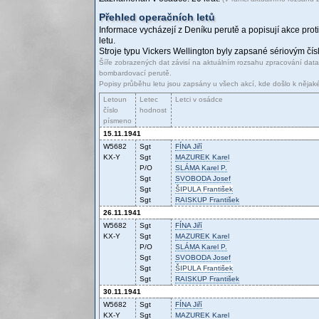
Přehled operačních letů
Informace vycházejí z Deníku perutě a popisují akce proti
letu.
Stroje typu Vickers Wellington byly zapsané sériovým č
Šíře zobrazených dat závisí na aktuálním rozsahu zpracování dat
bombardovací perutě.
Popisy průběhu letu jsou zapsány u všech akcí, kde došlo k nějak
Letoun
Letec
Letci v osádce
číslo
hodnost
písmeno
15.11.1941
W5682
Sgt
FÍNA
Jiří
KX-Y
Sgt
MAZUREK
Karel
P/O
SLÁMA
Karel P.
Sgt
SVOBODA
Josef
Sgt
ŠIPULA
František
Sgt
RAISKUP
František
26.11.1941
W5682
Sgt
FÍNA
Jiří
KX-Y
Sgt
MAZUREK
Karel
P/O
SLÁMA
Karel P.
Sgt
SVOBODA
Josef
Sgt
ŠIPULA
František
Sgt
RAISKUP
František
30.11.1941
W5682
Sgt
FÍNA
Jiří
KX-Y
Sgt
MAZUREK
Karel