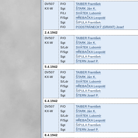
DV507
P/O
TAIBER
František
KX-W
Sgt
ŠTARK
Ján K.
F/Lt
SVÁTEK
Lubomír
F/Sgt
HŘEBAČKA
Leopold
Sgt
ŠIPULA
František
F/O
PODSTRÁNECKÝ (GRANT)
Josef
2.4.1942
DV507
P/O
TAIBER
František
KX-W
Sgt
ŠTARK
Ján K.
S/Ldr
SVÁTEK
Lubomír
F/Sgt
HŘEBAČKA
Leopold
Sgt
ŠIPULA
František
Sgt
ŠTERN
Josef P.
5.4.1942
DV507
P/O
TAIBER
František
KX-W
Sgt
ŠTARK
Ján K.
S/Ldr
SVÁTEK
Lubomír
F/Sgt
HŘEBAČKA
Leopold
Sgt
ŠIPULA
František
Sgt
ŠTERN
Josef P.
6.4.1942
DV507
F/O
TAIBER
František
KX-W
Sgt
ŠTARK
Ján K.
S/Ldr
SVÁTEK
Lubomír
F/Sgt
HŘEBAČKA
Leopold
Sgt
ŠIPULA
František
Sgt
ŠTERN
Josef P.
8.4.1942