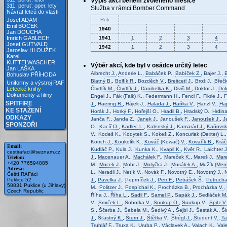
Výpis akcí během zvoleného měsíce
311. peruť: oper. lety
Služba v rámci Bomber Command
Návrat letců do vlasti
Rok
Josef ADAM
Emil BOČEK
1940
Jan DOUCHA
1941
1
2
3
4
Imrich GABLECH
Josef GUTVALD
1942
1
2
3
4
Jaroslav HLOUŽEK
Karel
KUTTELWASCHER
Výběr akcí, kde byl v osádce určitý letec
Jan LAŠKA
Albrecht J.
,
Anderle L.
,
Babáček P.
,
Babíček Z.
,
Bajer J.
,
B
Bohuslav PŘÍHODA
Blatný B.
,
Bolfík R.
,
Bozděch V.
,
Breitcetl J.
,
Brož J.
,
Břečk
Uniformy a výstroj RAF
Čtvrtlík M.
,
Čtvrtlík J.
,
Danihelka K.
,
Diviš M.
,
Doktor J.
,
Dol
Letecké knihy
Dokumenty a filmy
Engel J.
,
Fák (Falk) K.
,
Federmann H.
,
Fencl F.
,
Fikrle J.
,
F
SPITFIRE
J.
,
Haering R.
,
Hájek J.
,
Halada J.
,
Haňka V.
,
Hanzl V.
,
Ha
KE STAŽENÍ
Horák J.
,
Horký F.
,
Hořejší O.
,
Hradil B.
,
Hradský D.
,
Hrdina
ODKAZY
Janča F.
,
Janda Z.
,
Janek J.
,
Janoušek F.
,
Janoušek J.
,
J
SPONZOŘI
O.
,
Kacíř O.
,
Kadlec L.
,
Kalenský J.
,
Kamarád J.
,
Kaňovsk
V.
,
Kodeš K.
,
Kodýtek S.
,
Kokeš Z.
,
Koncuriak (Dexter) L.
Kotrch J.
,
Koukolík K.
,
Kováč (Kowač) V.
,
Kovařík B.
,
Kráč
Email:
Kudláč P.
,
Kula J.
,
Kunka K.
,
Kvapil K.
,
Květ R.
,
Laichter J
cestirafaci@seznam.cz
J.
,
Macenauer A.
,
Machálek F.
,
Mareček K.
,
Mareš J.
,
Mare
Telefon:
+420 776594885
M.
,
Mocek J.
,
Mohr J.
,
Motyčka J.
,
Musálek A.
,
Mužík (Merr
Adresa:
L.
,
Neradil J.
,
Netík V.
,
Novák F.
,
Novotný E.
,
Novotný J.
,
N
Čeští RAFáci
J.
,
Pavelka J.
,
Peprníček J.
,
Petr F.
,
Petrášek Š.
,
Petrucha
Puklice 52
58831 Puklice (u Jihlavy)
M.
,
Politzer J.
,
Pospíchal K.
,
Procházka B.
,
Procházka V.
,
Czech Republic
Říha J.
,
Říha L.
,
Sadil F.
,
Samel P.
,
Sapák J.
,
Sedláček M
V.
,
Smrček L.
,
Sobotka V.
,
Soukup O.
,
Soukup V.
,
Spitz V.
S.
,
Ščerba J.
,
Šebela M.
,
Šedivý A.
,
Šejbl J.
,
Šesták A.
,
Ši
J.
,
Šťastný K.
,
Štern J.
,
Štětka V.
,
Štrégl J.
,
Študent V.
,
Ta
Truhlář F.
,
Truxa K.
,
Uruba P.
,
Václavek A.
,
Valach K.
,
Vale