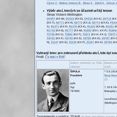
Výcha V.
,
Wallner (Valner) B.
,
Weiss K.
,
Zábrš A.
,
Zafouk J
Výběr akcí, kterých se účastnil určitý letoun
Stroje Vickers Wellington
DV507
(KX-W),
DV515
(KX-D),
DV516
(KX-K),
DV716
(KX-
(KX-T),
N2771
(KX-H),
N2772
(KX-J),
N2773
(KX-K),
P923
X),
R1371
(KX-F),
R1378
(KX-K),
R1410
(KX-M),
R1451
(K
R1718
(KX-N),
R1777
(KX-M),
R1802
(KX-I, KX-P),
R1804
T2739
(KX-V),
T2962
(KX-T),
T2971
(KX-H, KX-J),
T2972
X9742
(KX-F),
X9745
(KX-S),
X9760
(KX-O),
X9787
(KX-
N),
Z1147
(KX-G),
Z1155
(KX-F),
Z1167
(KX-A),
Z8784
(KX
Vybraný letec pro zobrazení přehledu akcí, kde byl so
Profil:
Čs letci v RAF
.
Jméno, hodnosti, os. číslo,
Datum a m
vítězství
úmrtí
ŠIPULA
* 5.6.191
František
Nový Hro
(Z)
pplk.
Sgt
† 18.8.19
787885
Biskajský z
nezvěstný,
(Wellingt
Zaznamenán v osádce: 20 krát.
(V rámci aktuálního rozsahu 