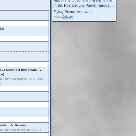
Náměšť n. O.
,
Spolek pro voj. pietní
místa
,
Post Bellum
,
Paměť národa
,
...
Flying Revue
,
Aeroweb
,
...
(více:
Odkazy
)
álie
l La Manche u Bold Headu (V.
nie)
ul, nehoda (Spitfire Vb EP453
)
nfieldu (V. Británie)
nul, nehoda (Mosquito HK227)