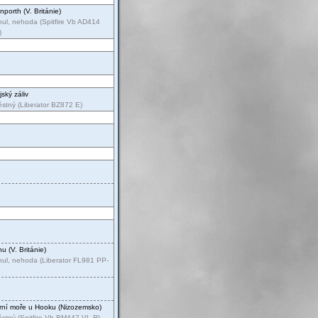
nporth (V. Británie)
ul, nehoda (Spitfire Vb AD414
)
jský záliv
stný (Liberator BZ872 E)
nu (V. Británie)
ul, nehoda (Liberator FL981 PP-
rní moře u Hooku (Nizozemsko)
stný (Spitfire Vb BM447 VL-R)