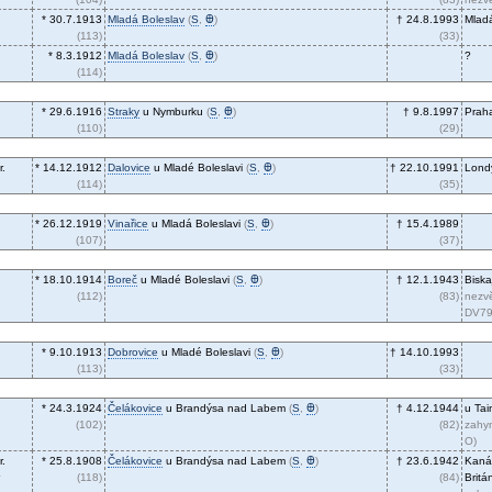
* 30.7.1913
Mladá Boleslav
(
S
,
Ꚛ
)
† 24.8.1993
Mladá
(113)
(33)
* 8.3.1912
Mladá Boleslav
(
S
,
Ꚛ
)
?
(114)
* 29.6.1916
Straky
u Nymburku
(
S
,
Ꚛ
)
† 9.8.1997
Prah
(110)
(29)
r.
* 14.12.1912
Dalovice
u Mladé Boleslavi
(
S
,
Ꚛ
)
† 22.10.1991
Londý
(114)
(35)
* 26.12.1919
Vinařice
u Mladá Boleslavi
(
S
,
Ꚛ
)
† 15.4.1989
(107)
(37)
* 18.10.1914
Boreč
u Mladé Boleslavi
(
S
,
Ꚛ
)
† 12.1.1943
Biska
(112)
(83)
nezvě
DV79
* 9.10.1913
Dobrovice
u Mladé Boleslavi
(
S
,
Ꚛ
)
† 14.10.1993
(113)
(33)
* 24.3.1924
Čelákovice
u Brandýsa nad Labem
(
S
,
Ꚛ
)
† 4.12.1944
u Tai
(102)
(82)
zahyn
O)
r.
* 25.8.1908
Čelákovice
u Brandýsa nad Labem
(
S
,
Ꚛ
)
† 23.6.1942
Kanál
(118)
(84)
Britá