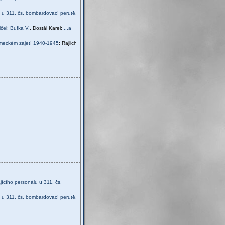
 u 311. čs. bombardovací perutě.
čel
;
Bufka V.
, Dostál Karel:
...a
ěmeckém zajetí 1940-1945
; Rajlich
jícího personálu u 311. čs.
 u 311. čs. bombardovací perutě.