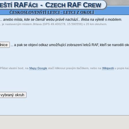
RAF
-
C
RAF
C
EŠTÍ
ÁCI
ZECH
REW
ČESKOSLOVENŠTÍ LETCI - LETCI Z OKOLÍ
y... anebo místa, kde se čtenář webu právě nachází... třeba na výletě s mobilem.
e, je nastaveným místem Jihlava (GPS 49.400278, 15.590556) s 20 km okruhem.
dnice
... a pak se objeví odkaz umožňující zobrazení letců RAF, kteří se narodili ok
Přidat vlastní bod, na
Mapy Google
stačí kliknout pravým tlačítkem, nebo na
Wikipedii
u popis ka