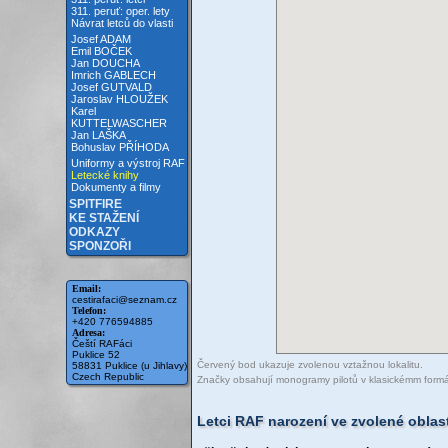
311. peruť: oper. lety
Návrat letců do vlasti
Josef ADAM
Emil BOČEK
Jan DOUCHA
Imrich GABLECH
Josef GUTVALD
Jaroslav HLOUŽEK
Karel
KUTTELWASCHER
Jan LAŠKA
Bohuslav PŘÍHODA
Uniformy a výstroj RAF
Letecké knihy
Dokumenty a filmy
SPITFIRE
KE STAŽENÍ
ODKAZY
SPONZOŘI
Email:
cestirafaci@seznam.cz
Telefon:
+420 776594885
Adresa:
Čeští RAFáci
Puklice 52
Červený bod ukazuje zvolenou vztažnou lokalitu.
58831 Puklice (u Jihlavy)
Czech Republic
Značky obsahují monogramy pilotů v klasickémm formátu 
Letci RAF narození ve zvolené oblas