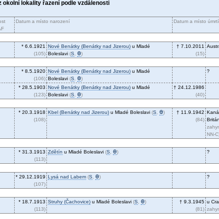
z okolní lokality řazení podle vzdálenosti
st
Datum a místo narození
Datum a místo úmrtí
AF
* 6.6.1921
Nové Benátky (Benátky nad Jizerou)
u Mladé
† 7.10.2011
Austr
(105)
Boleslavi
(
S
,
Ꚛ
)
(15)
* 8.5.1920
Nové Benátky (Benátky nad Jizerou)
u Mladé
?
(106)
Boleslavi
(
S
,
Ꚛ
)
* 28.5.1903
Nové Benátky (Benátky nad Jizerou)
u Mladé
† 24.12.1986
(123)
Boleslavi
(
S
,
Ꚛ
)
(40)
* 20.3.1918
Kbel (Benátky nad Jizerou)
u Mladé Boleslavi
(
S
,
Ꚛ
)
† 11.9.1942
Kaná
(108)
(84)
Britá
zahyn
NN-C
* 31.3.1913
Zdětín
u Mladé Boleslavi
(
S
,
Ꚛ
)
?
(113)
* 29.12.1919
Lysá nad Labem
(
S
,
Ꚛ
)
?
(107)
* 18.7.1913
Struhy (Čachovice)
u Mladé Boleslavi
(
S
,
Ꚛ
)
† 9.3.1945
u Cra
(113)
(81)
zahy