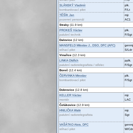
SLÁNSKÝ
Vladimír
plk.
bombardovací pilot
F/Lt
TĚŠÍK
Jan
mjr.
pozemní personál
AC1
Straky
(11.9 km)
PROKEŠ
Václav
plk.
palubní technik
F/Sgt
Dalovice
(12 km)
MANSFELD
Miloslav J., DSO, DFC (AFC)
genmj
stíhací pilot
S/Ldr
Vinařice
(12.3 km)
LINKA
Oldřich
pplk.
palubní radiotelegrafista / střelec
F/Sgt
Boreč
(12.4 km)
ČERVINKA
Miroslav
plk.
bombardovací pilot
F/Sgt
Dobrovice
(12.8 km)
KELLER
Václav
mjr.
montér
LAC
Čelákovice
(12.9 km)
HNILIČKA
Waltr
mjr.
palubní radiotelegrafista
Sgt
VAŠÁTKO
Alois, DFC
genmj
stíhací pilot
W/Cdr