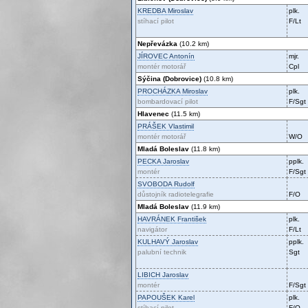
KREDBA
Miroslav
plk.
stíhací pilot
F/Lt
Nepřevázka
(10.2 km)
JÍROVEC
Antonín
mjr.
montér motorář
Cpl
Sýčina (Dobrovice)
(10.8 km)
PROCHÁZKA
Miroslav
plk.
bombardovací pilot
F/Sgt
Hlavenec
(11.5 km)
PRÁŠEK
Vlastimil
montér motorář
W/O
Mladá Boleslav
(11.8 km)
PECKA
Jaroslav
pplk.
montér
F/Sgt
SVOBODA
Rudolf
důstojník radiotelegrafie
F/O
Mladá Boleslav
(11.9 km)
HAVRÁNEK
František
plk.
navigátor
F/Lt
KULHAVÝ
Jaroslav
pplk.
palubní technik
Sgt
LIBICH
Jaroslav
montér
F/Sgt
PAPOUŠEK
Karel
plk.
stíhací pilot
F/O