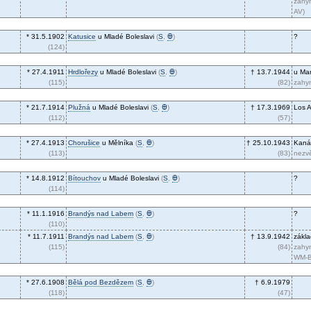
zahyn
AV)
* 31.5.1902
Katusice
u Mladé Boleslavi
(
S
,
Ꚛ
)
?
(124)
* 27.4.1911
Hrdlořezy
u Mladé Boleslavi
(
S
,
Ꚛ
)
† 13.7.1944
u Mar
(115)
(82)
zahyn
* 21.7.1914
Plužná
u Mladé Boleslavi
(
S
,
Ꚛ
)
† 17.3.1969
Los 
(112)
(57)
* 27.4.1913
Chorušice
u Mělníka
(
S
,
Ꚛ
)
† 25.10.1943
Kaná
(113)
(83)
nezvě
* 14.8.1912
Bítouchov
u Mladé Boleslavi
(
S
,
Ꚛ
)
?
(114)
* 11.1.1916
Brandýs nad Labem
(
S
,
Ꚛ
)
?
(110)
* 11.7.1911
Brandýs nad Labem
(
S
,
Ꚛ
)
† 13.9.1942
zákla
(115)
(84)
zahy
WM-B
* 27.6.1908
Bělá pod Bezdězem
(
S
,
Ꚛ
)
† 6.9.1979
(118)
(47)