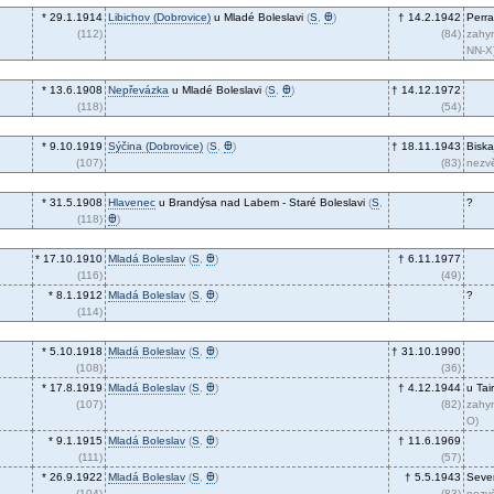
* 29.1.1914
Libichov (Dobrovice)
u Mladé Boleslavi
(
S
,
Ꚛ
)
† 14.2.1942
Perra
(112)
(84)
zahyn
NN-X
* 13.6.1908
Nepřevázka
u Mladé Boleslavi
(
S
,
Ꚛ
)
† 14.12.1972
(118)
(54)
* 9.10.1919
Sýčina (Dobrovice)
(
S
,
Ꚛ
)
† 18.11.1943
Biska
(107)
(83)
nezvě
* 31.5.1908
Hlavenec
u Brandýsa nad Labem - Staré Boleslavi
(
S
,
?
(118)
Ꚛ
)
* 17.10.1910
Mladá Boleslav
(
S
,
Ꚛ
)
† 6.11.1977
(116)
(49)
* 8.1.1912
Mladá Boleslav
(
S
,
Ꚛ
)
?
(114)
* 5.10.1918
Mladá Boleslav
(
S
,
Ꚛ
)
† 31.10.1990
(108)
(36)
* 17.8.1919
Mladá Boleslav
(
S
,
Ꚛ
)
† 4.12.1944
u Tai
(107)
(82)
zahyn
O)
* 9.1.1915
Mladá Boleslav
(
S
,
Ꚛ
)
† 11.6.1969
(111)
(57)
* 26.9.1922
Mladá Boleslav
(
S
,
Ꚛ
)
† 5.5.1943
Seve
(104)
(83)
nezvě