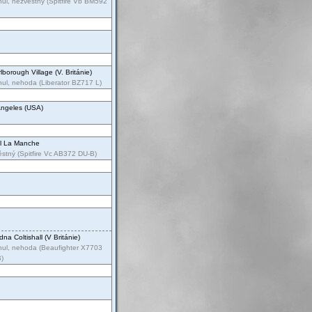
ul, nezvěstný (Spitfire Vb BM592
lborough Village (V. Británie)
ul, nehoda (Liberator BZ717 L)
Angeles (USA)
l La Manche
stný (Spitfire Vc AB372 DU-B)
dna Coltishall (V Británie)
nul, nehoda (Beaufighter X7703
)