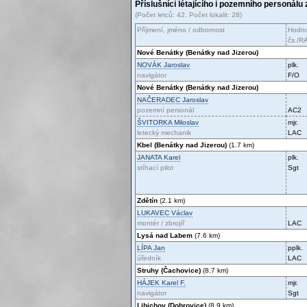
Příslušníci létajícího i pozemního personálu 
(Počet letců: 42. Počet lokalit: 28)
Příjmení, jméno / odbornost
Hodno
čs./R
Nové Benátky (Benátky nad Jizerou)
NOVÁK
Jaroslav
plk.
navigátor
F/O
Nové Benátky (Benátky nad Jizerou)
NAČERADEC
Jaroslav
pozemní personál
AC2
ŠVITORKA
Miloslav
mjr.
letecký mechanik
LAC
Kbel (Benátky nad Jizerou)
(1.7 km)
JANATA
Karel
plk.
stíhací pilot
Sgt
Zdětín
(2.1 km)
LUKAVEC
Václav
montér / zbrojíř
LAC
Lysá nad Labem
(7.6 km)
LÍPA
Jan
pplk.
úředník
LAC
Struhy (Čachovice)
(8.7 km)
HÁJEK
Karel F.
mjr.
navigátor
Sgt
Libichov (Dobrovice)
(8.9 km)