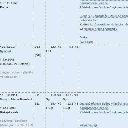
† 21.11.1967
bombardovací perutě.
Praha
Přehled operačních letů vykonaných
Bufka V.
:
Bombardér T-2990 se odml
dole čeká kat
.
Kudrna L.:
Českoslovenští letci v n
J.:
Na nebi hrdého Albionu 2
.
Fotky
.
fcafa.com
.
* 27.4.1917
313
12.4.'43
4.6.'43
Nymburk
F/O
(
GP
)
† 4.6.1943
u Tautonu (V. Británie)
zahynul, nehoda (Spitfire
Vc AR512 RY-)
* 18.10.1914
311
1.11.'41
16.12.'41
Boreč
u Mladé Boleslavi
Sgt
Sgt
311
18.4.'42
12.1.'43
Grafický přehled služby v řadách léta
† 12.1.1943
F/Sgt
F/Sgt
bombardovací perutě.
Biskajský záliv
Přehled operačních letů vykonaných
nezvěstný, sestřelen
(Wellington DV799 KX-Z)
wikipedia.org
.