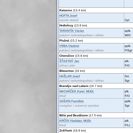
Katusice
(13.4 km)
HOFTA
Josef
montér drakař
Cpl
Hrdlořezy
(13.8 km)
TARANTÍK
Václav
pplk.
palubní radiotelegrafista / střelec
W/O
Plužná
(15.2 km)
VRBA
Vladimír
pplk.
palubní radiotelegrafista / střelec
F/Sgt
Chorušice
(15.8 km)
ŠŤASTNÝ
Jan
plk.
stíhací pilot
F/O
Bítouchov
(16 km)
HAŠLAR
Josef
čet.
palubní radiotelegrafista / střelec
Sgt
Brandýs nad Labem
(16.7 km)
MACHÁČEK
Karel, MUDr.
plk.
lékař
F/O
VAŠATA
František
pplk.
navigátor / radarový operátor
Sgt
Bělá pod Bezdězem
(17.5 km)
KRŮTA
Vladislav, MUDr.
plk.
lékař
F/Lt
Zvěřínek
(18.8 km)