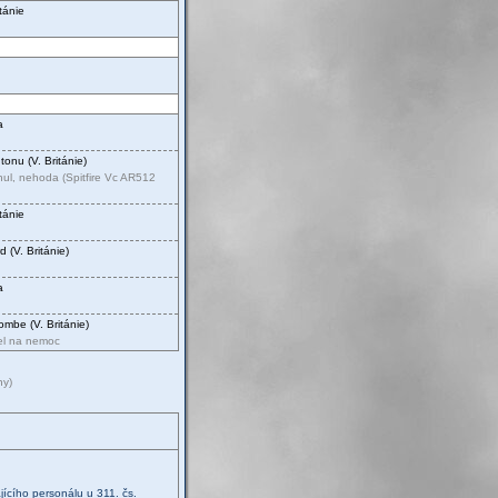
itánie
a
tonu (V. Británie)
ul, nehoda (Spitfire Vc AR512
itánie
d (V. Británie)
a
mbe (V. Británie)
el na nemoc
ny)
jícího personálu u 311. čs.