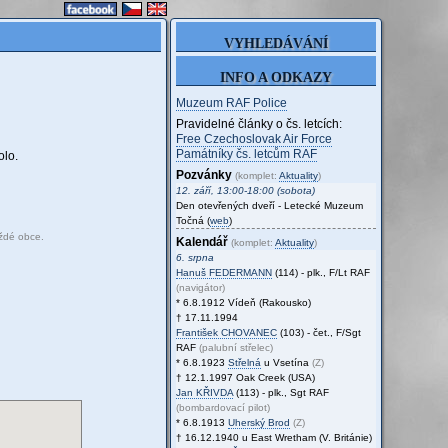
VYHLEDÁVÁNÍ
INFO A ODKAZY
Muzeum RAF Police
Pravidelné články o čs. letcích:
Free Czechoslovak Air Force
Památníky čs. letcům RAF
olo.
Pozvánky
(komplet:
Aktuality
)
12. září, 13:00-18:00 (sobota)
Den otevřených dveří - Letecké Muzeum
Točná (
web
)
ždé obce.
Kalendář
(komplet:
Aktuality
)
6. srpna
Hanuš
FEDERMANN
(114) - plk., F/Lt RAF
(navigátor)
* 6.8.1912 Vídeň (Rakousko)
† 17.11.1994
František
CHOVANEC
(103) - čet., F/Sgt
RAF
(palubní střelec)
* 6.8.1923
Střelná
u Vsetína
(Z)
† 12.1.1997 Oak Creek (USA)
Jan
KŘIVDA
(113) - plk., Sgt RAF
(bombardovací pilot)
* 6.8.1913
Uherský Brod
(Z)
† 16.12.1940 u East Wretham (V. Británie)