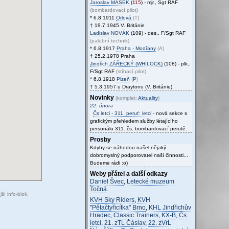
Jaroslav
MAŠEK
(
115
) - mjr., Sgt RAF
(bombardovací pilot)
* 6.8.1911
Orlová
(T)
† 19.7.1945 V. Británie
Ladislav
NOVÁK
(109) - des., F/Sgt RAF
(palubní technik)
* 6.8.1917
Praha - Modřany
(A)
† 25.2.1978 Praha
Jindřich
ZÁŘECKÝ (WHILOCK)
(108) - plk.,
F/Sgt RAF
(stíhací pilot)
* 6.8.1918
Plzeň
(
P
)
† 5.3.1957 u Draytonu (V. Británie)
Novinky
(komplet:
Aktuality
)
22. února
Čs letci - 311. peruť: letci
- nová sekce s
grafickým přehledem služby létajícího
personálu 311. čs. bombardovací perutě.
Prosby
Kdyby se náhodou našel nějaký
dobromyslný podporovatel naší činnosti...
Budeme rádi :o)
Weby přátel a další odkazy
Daniel Švec
,
Letecké muzeum
Točná
.
ší info-blok.
KVH Sky Riders
,
KVH
"Pětačtyřicítka" Brno
,
KHL Jindřichův
Hradec
,
Classic Trainers
,
KX-B
,
Čs.
letci
,
21. zTL Čáslav
,
22. zVrL