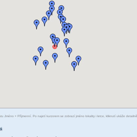
Jméno + Příjmenní. Po najetí kurzorem se zobrazí jméno lokality i letce, kliknutí ukáže detailněj
ti