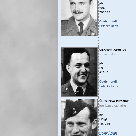
plk.
W/O
787572
Osobní profil
Letecká karta
ČERMÁK
Jaroslav
stíhací pilot
plk.
F/O
61546
Osobní profil
Letecká karta
ČERVINKA
Miroslav
bombardovací pilot
plk.
F/Sgt
787345
Osobní profil