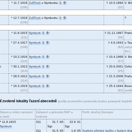
* 11.7.1918
Zvěřínek
u Nymburka
(
S
,
Ꚛ
)
† 10.5.1994
V. Br
(108)
(32)
* 12.7.1918
Zvěřínek
u Nymburku
(
S
,
Ꚛ
)
?
(108)
* 11.8.1915
Nymburk
(
S
,
Ꚛ
)
† 21.11.1967
Prah
(111)
(59)
* 27.4.1917
Nymburk
(
S
,
Ꚛ
)
† 4.6.1943
u Tau
(109)
(83)
zahyn
RY-)
* 10.2.1916
Nymburk
(
S
,
Ꚛ
)
† 10.4.1969
V. Br
(110)
(57)
r.
* 30.1.1913
Nymburk
(
S
,
Ꚛ
)
† 20.6.2001
Oxfor
(113)
(25)
* 28.5.1912
Nymburk
(
S
,
Ꚛ
)
† 21.5.2008
Prah
(114)
(18)
* 16.3.1919
Nymburk
(
S
,
Ꚛ
)
† 25.3.1944
Bosco
(107)
(82)
zemř
olí zvolené lokality řazení abecedně
(profily pozemního personálu budou postupně doplně
Datum a místo narození
Zařazení u jednotek RAF a
Profil, stručný životopis
a úmrtí
hodnost
* 11.8.1915
311
31.7.'40
22.6.'41
Nymburk
Sgt
Sgt
311
31.5.'45
1.8.'45
Grafický přehled služby v řadách léta