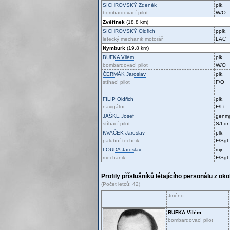
SICHROVSKÝ
Zdeněk
plk.
bombardovací pilot
W/O
Zvěřínek
(18.8 km)
SICHROVSKÝ
Oldřich
pplk.
letecký mechanik motorář
LAC
Nymburk
(19.8 km)
BUFKA
Vilém
plk.
bombardovací pilot
W/O
ČERMÁK
Jaroslav
plk.
stíhací pilot
F/O
FILIP
Oldřich
plk.
navigátor
F/Lt
JAŠKE
Josef
genmj
stíhací pilot
S/Ldr
KVAČEK
Jaroslav
plk.
palubní technik
F/Sgt
LOUDA
Jaroslav
mjr.
mechanik
F/Sgt
Profily příslušníků létajícího personálu z ok
(Počet letců: 42)
Jméno
BUFKA
Vilém
bombardovací pilot