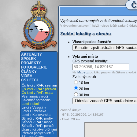
Č
Výpis letců narozených v okolí zvolené lokalit
V úvodním nastavení, když nejsou ještě zadané údaj
Zadání lokality a okruhu
Vlastní pozice čtenáře
Klinutím zjistí aktuální GPS souřa
AKTUALITY
Vybrané místo
SPOLEK
GPS zvolené lokality:
PROJEKTY
FOTOGALERIE
ČLÁNKY
Na
Mapy.cz
po kliku pravým tlačítkem a volbě 
VIDEA
Zvolený okruh:
ČS LETCI
10 km
Čs letci v RAF: seznam
20 km
Čs letci v RAF: přehled
Čs letci v RAF: mapa
30 km
Významná výročí
Kalendář narozenin
Letci z okolí
Letci z Vysočiny
Zadané údaje:
Letci z Plzeňska
- GPS: 50.293056, 14.829167
Letci z Karlovarska
Stíhači v RAF: profily
- Okolí: 20 km
Stíhači v RAF: mapa
Stíhači v RAF: perutě
Účastníci bitvy o Británii
Přehled padlých letců
311. peruť: letci