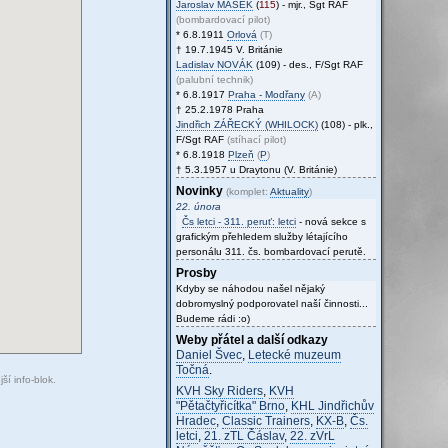
Jaroslav
MAŠEK
(
115
) - mjr., Sgt RAF
(bombardovací pilot)
* 6.8.1911
Orlová
(T)
† 19.7.1945 V. Británie
Ladislav
NOVÁK
(109) - des., F/Sgt RAF
(palubní technik)
* 6.8.1917
Praha - Modřany
(A)
† 25.2.1978 Praha
Jindřich
ZÁŘECKÝ (WHILOCK)
(108) - plk.,
F/Sgt RAF
(stíhací pilot)
* 6.8.1918
Plzeň
(
P
)
† 5.3.1957 u Draytonu (V. Británie)
Novinky
(komplet:
Aktuality
)
22. února
Čs letci - 311. peruť: letci
- nová sekce s
grafickým přehledem služby létajícího
personálu 311. čs. bombardovací perutě.
Prosby
Kdyby se náhodou našel nějaký
dobromyslný podporovatel naší činnosti...
Budeme rádi :o)
Weby přátel a další odkazy
Daniel Švec
,
Letecké muzeum
Točná
.
ší info-blok.
KVH Sky Riders
,
KVH
"Pětačtyřicítka" Brno
,
KHL Jindřichův
Hradec
,
Classic Trainers
,
KX-B
,
Čs.
letci
,
21. zTL Čáslav
,
22. zVrL