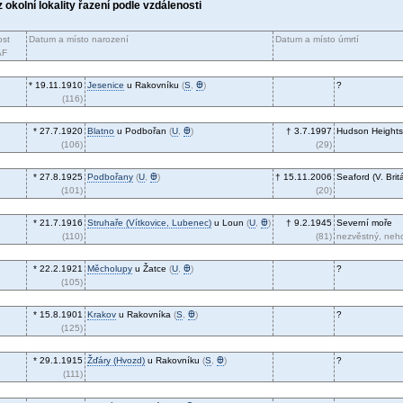
z okolní lokality řazení podle vzdálenosti
st
Datum a místo narození
Datum a místo úmrtí
AF
* 19.11.1910
Jesenice
u Rakovníku
(
S
,
Ꚛ
)
?
(116)
* 27.7.1920
Blatno
u Podbořan
(
U
,
Ꚛ
)
† 3.7.1997
Hudson Heights
(106)
(29)
* 27.8.1925
Podbořany
(
U
,
Ꚛ
)
† 15.11.2006
Seaford (V. Brit
(101)
(20)
* 21.7.1916
Struhaře (Vítkovice, Lubenec)
u Loun
(
U
,
Ꚛ
)
† 9.2.1945
Severní moře
(110)
(81)
nezvěstný, neho
* 22.2.1921
Měcholupy
u Žatce
(
U
,
Ꚛ
)
?
(105)
* 15.8.1901
Krakov
u Rakovníka
(
S
,
Ꚛ
)
?
(125)
* 29.1.1915
Žďáry (Hvozd)
u Rakovníku
(
S
,
Ꚛ
)
?
(111)