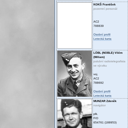
KOKŠ
František
pozemní personál
AC2
788839
Osobní profil
Letecká karta
LÖBL (NOBLE)
Vilém
(Wiliam)
palubní radiotelegrafista
ve výcviku
voj.
AC2
788692
Osobní profil
Letecká karta
MUNZAR
Zdeněk
navigátor
plk.
F/O
654761 (188953)