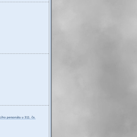
ícího personálu u 311. čs.