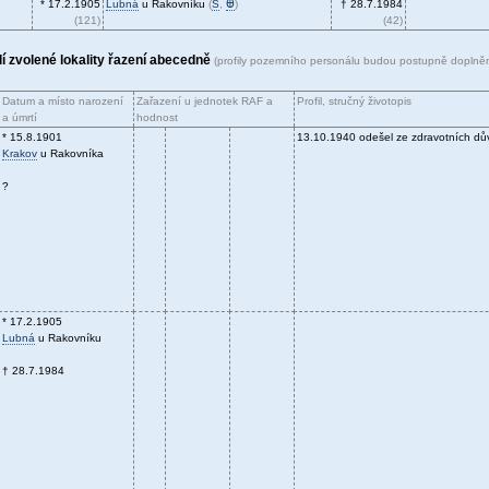
* 17.2.1905
Lubná
u Rakovníku
(
S
,
Ꚛ
)
† 28.7.1984
(121)
(42)
olí zvolené lokality řazení abecedně
(profily pozemního personálu budou postupně doplně
Datum a místo narození
Zařazení u jednotek RAF a
Profil, stručný životopis
a úmrtí
hodnost
* 15.8.1901
13.10.1940 odešel ze zdravotních dů
Krakov
u Rakovníka
?
* 17.2.1905
Lubná
u Rakovníku
† 28.7.1984