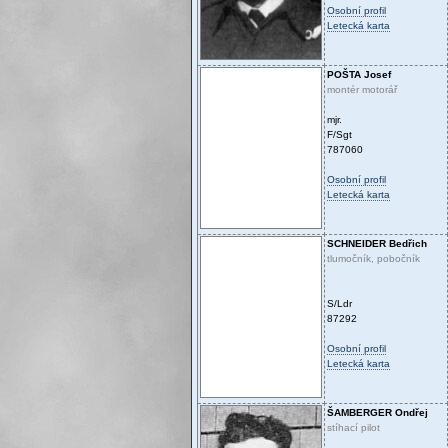
Osobní profil
Letecká karta
POŠTA
Josef
montér motorář
mjr.
F/Sgt
787060
Osobní profil
Letecká karta
SCHNEIDER
Bedřich
tlumočník, pobočník
S/Ldr
87292
Osobní profil
Letecká karta
ŠAMBERGER
Ondřej
stíhací pilot