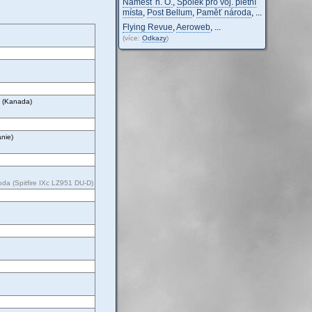
Náměšť n. O.
,
Spolek pro voj. pietní
místa
,
Post Bellum
,
Paměť národa
,
...
Flying Revue
,
Aeroweb
,
...
(více:
Odkazy
)
 (Kanada)
ánie)
da (Spitfire IXc LZ951 DU-D)