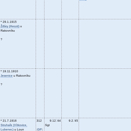
* 29.1.1915
Žďáry (Hvozd)
u
Rakovníku
?
* 19.11.1910
Jesenice
u Rakovníku
?
* 21.7.1916
312
9.12.'44
9.2.'45
Struhaře (Vítkovice,
Sgt
Lubenec)
u Loun
(
GP
)