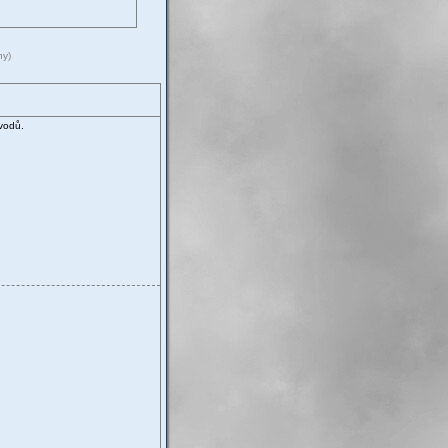
ny)
vodů.