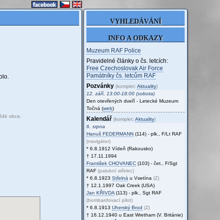
VYHLEDÁVÁNÍ
INFO A ODKAZY
Muzeum RAF Police
Pravidelné články o čs. letcích:
Free Czechoslovak Air Force
Památníky čs. letcům RAF
olo.
Pozvánky
(komplet:
Aktuality
)
12. září, 13:00-18:00 (sobota)
Den otevřených dveří - Letecké Muzeum
Točná (
web
)
ždé obce.
Kalendář
(komplet:
Aktuality
)
6. srpna
Hanuš
FEDERMANN
(114) - plk., F/Lt RAF
(navigátor)
* 6.8.1912 Vídeň (Rakousko)
† 17.11.1994
František
CHOVANEC
(103) - čet., F/Sgt
RAF
(palubní střelec)
* 6.8.1923
Střelná
u Vsetína
(Z)
† 12.1.1997 Oak Creek (USA)
Jan
KŘIVDA
(113) - plk., Sgt RAF
(bombardovací pilot)
* 6.8.1913
Uherský Brod
(Z)
† 16.12.1940 u East Wretham (V. Británie)