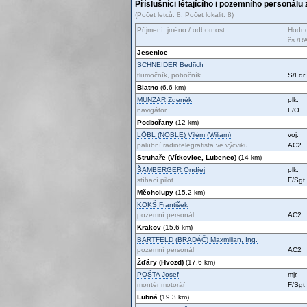
Příslušníci létajícího i pozemního personálu 
(Počet letců: 8. Počet lokalit: 8)
Příjmení, jméno / odbornost
Hodno
čs./R
Jesenice
SCHNEIDER
Bedřich
tlumočník, pobočník
S/Ldr
Blatno
(6.6 km)
MUNZAR
Zdeněk
plk.
navigátor
F/O
Podbořany
(12 km)
LÖBL (NOBLE)
Vilém (Wiliam)
voj.
palubní radiotelegrafista ve výcviku
AC2
Struhaře (Vítkovice, Lubenec)
(14 km)
ŠAMBERGER
Ondřej
plk.
stíhací pilot
F/Sgt
Měcholupy
(15.2 km)
KOKŠ
František
pozemní personál
AC2
Krakov
(15.6 km)
BARTFELD (BRADÁČ)
Maxmilian, Ing.
pozemní personál
AC2
Žďáry (Hvozd)
(17.6 km)
POŠTA
Josef
mjr.
montér motorář
F/Sgt
Lubná
(19.3 km)