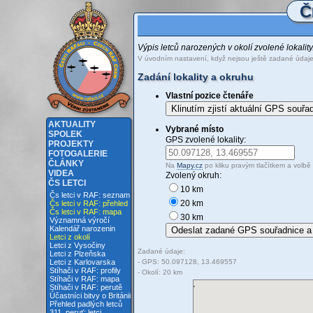
Č
Výpis letců narozených v okolí zvolené lokalit
V úvodním nastavení, když nejsou ještě zadané údaj
Zadání lokality a okruhu
Vlastní pozice čtenáře
Klinutím zjistí aktuální GPS souřa
AKTUALITY
Vybrané místo
SPOLEK
GPS zvolené lokality:
PROJEKTY
FOTOGALERIE
ČLÁNKY
Na
Mapy.cz
po kliku pravým tlačítkem a volbě 
VIDEA
Zvolený okruh:
ČS LETCI
10 km
Čs letci v RAF: seznam
20 km
Čs letci v RAF: přehled
Čs letci v RAF: mapa
30 km
Významná výročí
Kalendář narozenin
Letci z okolí
Letci z Vysočiny
Zadané údaje:
Letci z Plzeňska
- GPS: 50.097128, 13.469557
Letci z Karlovarska
Stíhači v RAF: profily
- Okolí: 20 km
Stíhači v RAF: mapa
Stíhači v RAF: perutě
Účastníci bitvy o Británii
Přehled padlých letců
311. peruť: letci