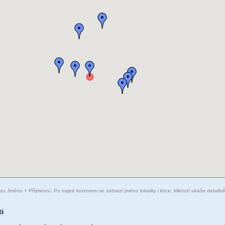
Jméno + Příjmenní. Po najetí kurzorem se zobrazí jméno lokality i letce, kliknutí ukáže detailněj
ti