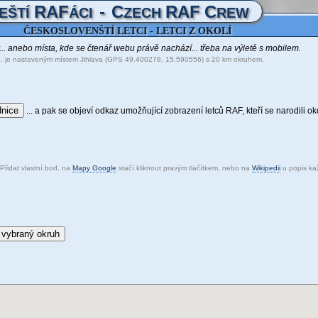
RAF
-
C
RAF
C
EŠTÍ
ÁCI
ZECH
REW
ČESKOSLOVENŠTÍ LETCI - LETCI Z OKOLÍ
y... anebo místa, kde se čtenář webu právě nachází... třeba na výletě s mobilem.
e, je nastaveným místem Jihlava (GPS 49.400278, 15.590556) s 20 km okruhem.
dnice
... a pak se objeví odkaz umožňující zobrazení letců RAF, kteří se narodili ok
Přidat vlastní bod, na
Mapy Google
stačí kliknout pravým tlačítkem, nebo na
Wikipedii
u popis ka