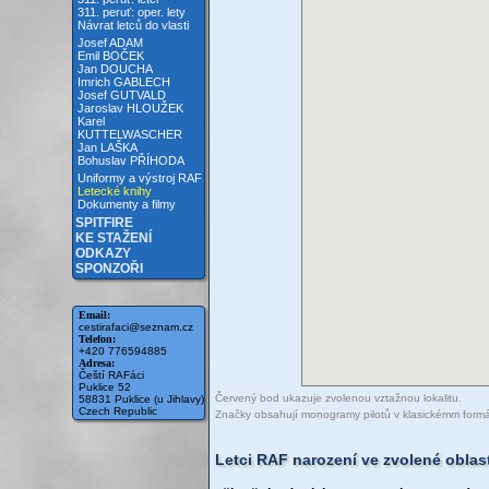
311. peruť: oper. lety
Návrat letců do vlasti
Josef ADAM
Emil BOČEK
Jan DOUCHA
Imrich GABLECH
Josef GUTVALD
Jaroslav HLOUŽEK
Karel
KUTTELWASCHER
Jan LAŠKA
Bohuslav PŘÍHODA
Uniformy a výstroj RAF
Letecké knihy
Dokumenty a filmy
SPITFIRE
KE STAŽENÍ
ODKAZY
SPONZOŘI
Email:
cestirafaci@seznam.cz
Telefon:
+420 776594885
Adresa:
Čeští RAFáci
Puklice 52
Červený bod ukazuje zvolenou vztažnou lokalitu.
58831 Puklice (u Jihlavy)
Czech Republic
Značky obsahují monogramy pilotů v klasickémm formátu 
Letci RAF narození ve zvolené oblas