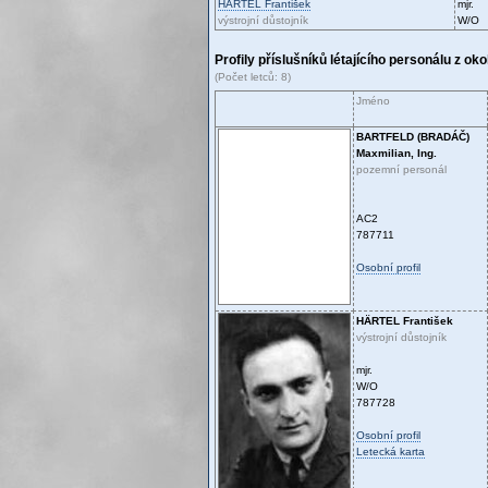
HÄRTEL
František
mjr.
výstrojní důstojník
W/O
Profily příslušníků létajícího personálu z ok
(Počet letců: 8)
Jméno
BARTFELD (BRADÁČ)
Maxmilian, Ing.
pozemní personál
AC2
787711
Osobní profil
HÄRTEL
František
výstrojní důstojník
mjr.
W/O
787728
Osobní profil
Letecká karta