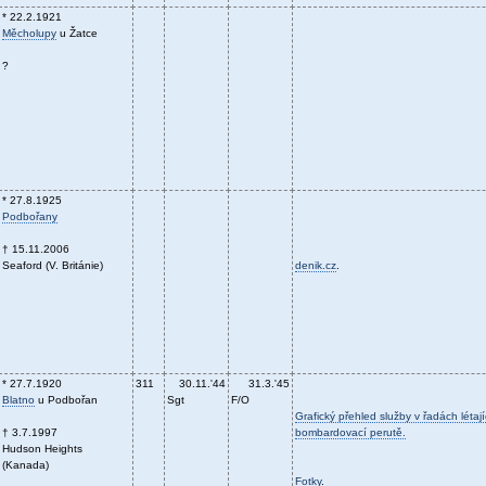
* 22.2.1921
Měcholupy
u Žatce
?
* 27.8.1925
Podbořany
† 15.11.2006
Seaford (V. Británie)
denik.cz
.
* 27.7.1920
311
30.11.'44
31.3.'45
Blatno
u Podbořan
Sgt
F/O
Grafický přehled služby v řadách létaj
† 3.7.1997
bombardovací perutě.
Hudson Heights
(Kanada)
Fotky
.