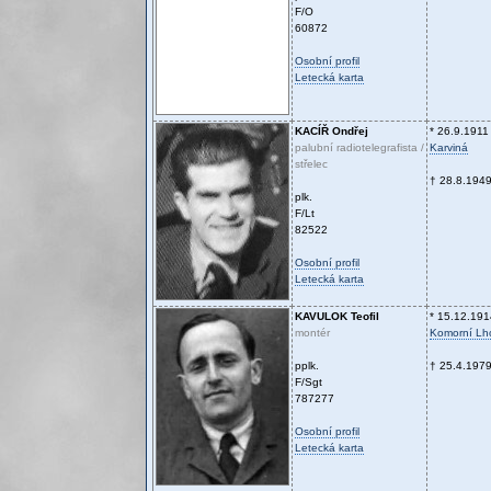
F/O
60872
Osobní profil
Letecká karta
KACÍŘ
Ondřej
* 26.9.1911
palubní radiotelegrafista /
Karviná
střelec
† 28.8.194
plk.
F/Lt
82522
Osobní profil
Letecká karta
KAVULOK
Teofil
* 15.12.191
montér
Komorní Lh
pplk.
† 25.4.197
F/Sgt
787277
Osobní profil
Letecká karta