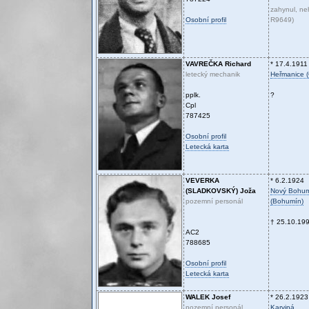
zahynul, n
Osobní profil
R9649)
VAVREČKA
Richard
* 17.4.1911
letecký mechanik
Heřmanice (
pplk.
?
Cpl
787425
Osobní profil
Letecká karta
VEVERKA
* 6.2.1924
(SLADKOVSKÝ)
Joža
Nový Bohu
pozemní personál
(Bohumín)
† 25.10.19
AC2
788685
Osobní profil
Letecká karta
WALEK
Josef
* 26.2.1923
pozemní personál
Karviná