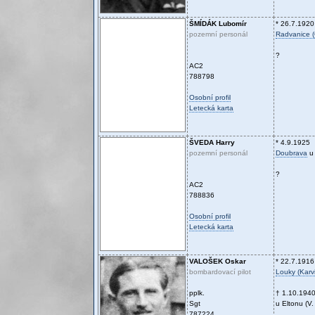
ŠMÍDÁK
Lubomír
* 26.7.1920
pozemní personál
Radvanice (
?
AC2
788798
Osobní profil
Letecká karta
ŠVEDA
Harry
* 4.9.1925
pozemní personál
Doubrava
u 
?
AC2
788836
Osobní profil
Letecká karta
VALOŠEK
Oskar
* 22.7.1916
bombardovací pilot
Louky (Karv
pplk.
† 1.10.194
Sgt
u Eltonu (V.
787224