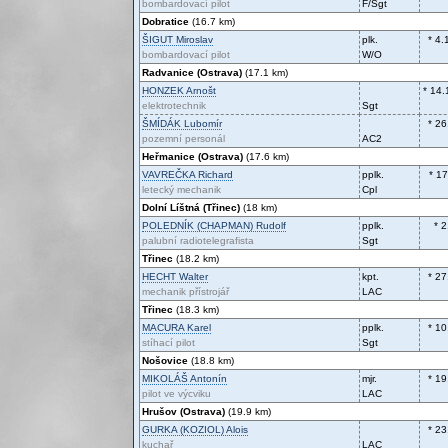
bombardovací pilot
F/Sgt
Dobratice
(16.7 km)
ŠIGUT
Miroslav
plk.
* 4.
bombardovací pilot
W/O
Radvanice (Ostrava)
(17.1 km)
HONZEK
Arnošt
* 14.
elektrotechnik
Sgt
ŠMÍDÁK
Lubomír
* 26
pozemní personál
AC2
Heřmanice (Ostrava)
(17.6 km)
VAVREČKA
Richard
pplk.
* 1
letecký mechanik
Cpl
Dolní Líštná (Třinec)
(18 km)
POLEDNÍK (CHAPMAN)
Rudolf
pplk.
* 
palubní radiotelegrafista
Sgt
Třinec
(18.2 km)
HECHT
Walter
kpt.
* 27
mechanik přístrojář
LAC
Třinec
(18.3 km)
MACURA
Karel
pplk.
* 10
stíhací pilot
Sgt
Nošovice
(18.8 km)
MIKOLÁŠ
Antonín
mjr.
* 19
pilot ve výcviku
LAC
Hrušov (Ostrava)
(19.9 km)
GURKA (KOZIOL)
Alois
* 23
kuchař
LAC