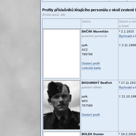
Profily příslušníků létajícího personálu z okolí zvolené
(Počet letců: 48)
Jméno
Datum a mís
a úmrtí
BAČÁK
Maxmilián
* 2.1.1915
pozemní personál
Rychvald
u 
pplk.
† 2.11.1988
AC2
788768
Osobní profil
Letecká karta
BOGUMSKÝ
Bedřich
* 17.11.191
palubní střelec
Rychvald
u 
pplk.
† 21.10.19
W/O
787588
Osobní profil
BOLEK
Gustav
* 24.2.1918