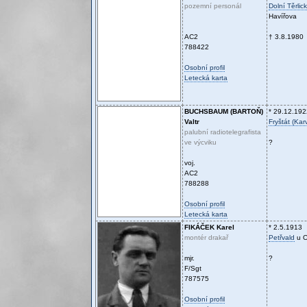
pozemní personál
Dolní Těrlick
Havířova
AC2
† 3.8.1980
788422
Osobní profil
Letecká karta
BUCHSBAUM (BARTOŇ)
* 29.12.192
Valtr
Fryštát (Kar
palubní radiotelegrafista
ve výcviku
?
voj.
AC2
788288
Osobní profil
Letecká karta
FIKÁČEK
Karel
* 2.5.1913
montér drakař
Petřvald
u O
mjr.
?
F/Sgt
787575
Osobní profil