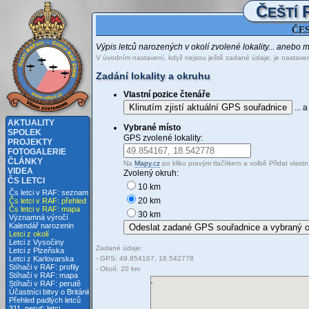
Č
EŠTÍ
ČES
Výpis letců narozených v okolí zvolené lokality... anebo 
V úvodním nastavení, když nejsou ještě zadané údaje, je nasta
Zadání lokality a okruhu
Vlastní pozice čtenáře
Klinutím zjistí aktuální GPS souřadnice
... 
AKTUALITY
Vybrané místo
SPOLEK
GPS zvolené lokality:
PROJEKTY
FOTOGALERIE
ČLÁNKY
Na
Mapy.cz
po kliku pravým tlačítkem a volbě Přidat vlast
VIDEA
Zvolený okruh:
ČS LETCI
10 km
Čs letci v RAF: seznam
20 km
Čs letci v RAF: přehled
Čs letci v RAF: mapa
30 km
Významná výročí
Kalendář narozenin
Letci z okolí
Letci z Vysočiny
Zadané údaje:
Letci z Plzeňska
- GPS: 49.854167, 18.542778
Letci z Karlovarska
Stíhači v RAF: profily
- Okolí: 20 km
Stíhači v RAF: mapa
Stíhači v RAF: perutě
Účastníci bitvy o Británii
Přehled padlých letců
311. peruť: letci