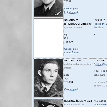
787871
Osobní profil
Letecká karta
SCHÖNGUT
* 5.5.1916
(SHERWOOD)
Vítězslav
Prostřední 
výstrojní asistent
(Havířov)
mjr.
?
Cpl
788570
Osobní profil
Letecká karta
SKUTEK
Pavel
* 17.4.1921
palubní radiotelegrafista /
Svibice (Če
střelec
† 16.11.19
pplk.
Irské moře
Sgt
787888
nezvěstný (
Z8866 KX-E
Osobní profil
SZELIGA (ŠELIGA)
Emil
* 11.9.1918
bombardovací pilot
Albrechtice