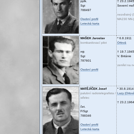
pplk.
† 23.2.194
Sgt
Severní mo
788497
nezvěstný (S
Osobní profil
MA230 NN-)
Letecká karta
MAŠEK
Jaroslav
* 6.8.1911
bombardovací pilot
Orlová
mjr.
† 19.7.194
Sgt
V. Británie
787601
zemřel na 
Osobní profil
MATĚJÍČEK
Josef
* 30.8.1914
palubní radiotelegrafista /
Lazy (Orlov
střelec
† 23.2.196
čet.
F/Sgt
788346
Osobní profil
Letecká karta