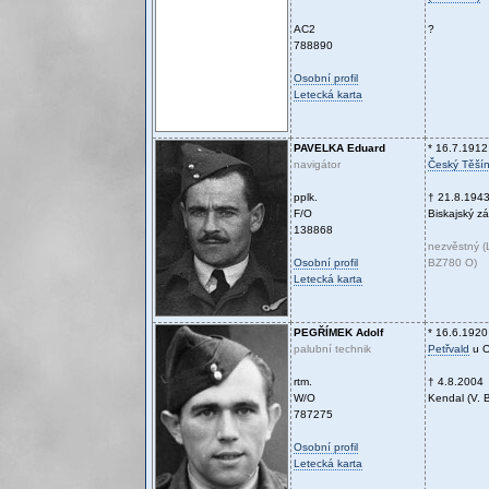
AC2
?
788890
Osobní profil
Letecká karta
PAVELKA
Eduard
* 16.7.1912
navigátor
Český Těší
pplk.
† 21.8.194
F/O
Biskajský zá
138868
nezvěstný (
Osobní profil
BZ780 O)
Letecká karta
PEGŘÍMEK
Adolf
* 16.6.1920
palubní technik
Petřvald
u O
rtm.
† 4.8.2004
W/O
Kendal (V. B
787275
Osobní profil
Letecká karta