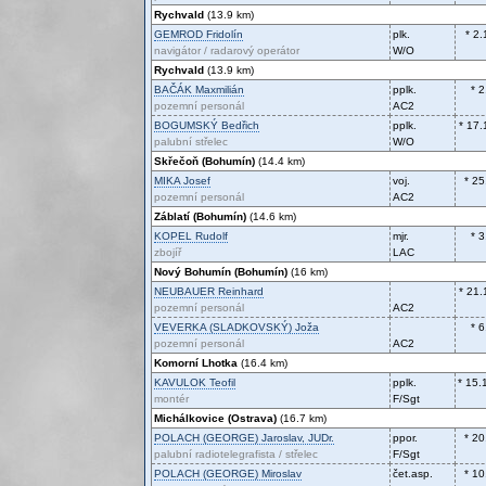
Rychvald
(13.9 km)
GEMROD
Fridolín
plk.
* 2
navigátor / radarový operátor
W/O
Rychvald
(13.9 km)
BAČÁK
Maxmilián
pplk.
* 
pozemní personál
AC2
BOGUMSKÝ
Bedřich
pplk.
* 17.
palubní střelec
W/O
Skřečoň (Bohumín)
(14.4 km)
MIKA
Josef
voj.
* 25
pozemní personál
AC2
Záblatí (Bohumín)
(14.6 km)
KOPEL
Rudolf
mjr.
* 
zbojíř
LAC
Nový Bohumín (Bohumín)
(16 km)
NEUBAUER
Reinhard
* 21.
pozemní personál
AC2
VEVERKA (SLADKOVSKÝ)
Joža
* 
pozemní personál
AC2
Komorní Lhotka
(16.4 km)
KAVULOK
Teofil
pplk.
* 15.
montér
F/Sgt
Michálkovice (Ostrava)
(16.7 km)
POLACH (GEORGE)
Jaroslav, JUDr.
ppor.
* 20
palubní radiotelegrafista / střelec
F/Sgt
POLACH (GEORGE)
Miroslav
čet.asp.
* 10