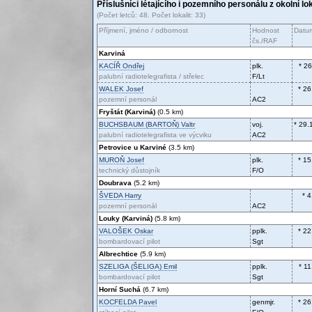
Příslušníci létajícího i pozemního personálu z okolní lo
(Počet letců: 48. Počet lokalit: 33)
Příjmení, jméno / odbornost
Hodnost
Datum
čs./RAF
Karviná
KACÍŘ
Ondřej
plk.
* 2
palubní radiotelegrafista / střelec
F/Lt
WALEK
Josef
* 26
pozemní personál
AC2
Fryštát (Karviná)
(0.5 km)
BUCHSBAUM (BARTOŇ)
Valtr
voj.
* 29.
palubní radiotelegrafista ve výcviku
AC2
Petrovice u Karviné
(3.5 km)
MUROŇ
Josef
plk.
* 15
technický důstojník
F/O
Doubrava
(5.2 km)
ŠVEDA
Harry
* 
pozemní personál
AC2
Louky (Karviná)
(5.8 km)
VALOŠEK
Oskar
pplk.
* 22
bombardovací pilot
Sgt
Albrechtice
(5.9 km)
SZELIGA (ŠELIGA)
Emil
pplk.
* 1
bombardovací pilot
Sgt
Horní Suchá
(6.7 km)
KOCFELDA
Pavel
genmjr.
* 26