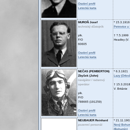
Osobní profil
Letecká karta
MUROŇ
Josef
* 15.3.1916
technický důstojník
Petrovice u
plk.
† ?.5.1999
F/O
Headley (V. 
60605
Osobní profil
Letecká karta
NEČAS (PEMBERTON)
* 6.3.1921
Zbyšek (John)
Lazy (Orlov
navigátor / radarový
operátor
† 15.3.201
V. Británie
plk.
P/O
788665 (191259)
Osobní profil
Letecká karta
NEUBAUER
Reinhard
* 21.11.190
pozemní personál
Nový Bohu
(Bohumín)