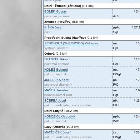
stíhací pilot
F/O
Dolní Těrlicko (Těrlicko)
(8.1 km)
BOLEK
Gustav
* 24
pozemní personál
AC2
Životice (Havířov)
(8.8 km)
KIŠKA
Josef
pplk.
* 27.
pilot
Sgt
Prostřední Suchá (Havířov)
(9.1 km)
SCHÖNGUT (SHERWOOD)
Vítězslav
mjr.
* 
výstrojní asistent
Cpl
Orlová
(9.4 km)
FRÄNKEL
Viktor
* 10
pozemní personál
LAC
HOLEŠ
Bohumil
mjr.
* 
palubní technik
F/Sgt
JUCHELKA
Karel
plk.
* 
spojovací důstojník
F/O
MAŠEK
Jaroslav
mjr.
* 
bombardovací pilot
Sgt
ŠČERBA
Josef
plk.
* 1
palubní radiotelegrafista / střelec
F/Lt
Dolní Lutyně
(10.2 km)
KONDZIOLKA
Ludvík
pplk.
* 24
palubní technik
W/O
Lazy (Orlová)
(10.3 km)
MATĚJÍČEK
Josef
čet.
* 30
palubní radiotelegrafista / střelec
F/Sgt