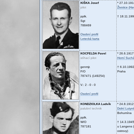
KIŠKA
Josef
* 27.10.191
pilot
Životice (Ha
pplk.
† 18.11.19
Sgt
788469
Osobní profil
Letecká karta
KOCFELDA
Pavel
* 26.6.1917
stíhací pilot
Horní Such
genmjr.
† 6.10.199
F/O
Praha
787471 (149254)
V.: 2 - 0 - 0
Osobní profil
KONDZIOLKA
Ludvík
* 24.8.1912
palubní technik
Dolní Lutyn
Bohumína
pplk.
W/O
† 14.3.194
787181
u Langens 
ostrovy)