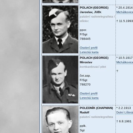
POLACH (GEORGE)
* 20.4.1914
Jaroslav, JUDr.
Michálkovic
palubní radiotelegrafista /
střelec
† 11.5.1993
ppor.
F/Sgt
788445
Osobní profil
Letecká karta
POLACH (GEORGE)
* 10.5.1917
Miroslav
Michálkovic
bombardovací pilot
?
čet.asp.
F/Sgt
788270
Osobní profil
Letecká karta
POLEDNÍK (CHAPMAN)
* 2.2.1913
Rudolf
Dolní Líštná
palubní radiotelegrafista
† 6.8.1981
pplk.
Sgt