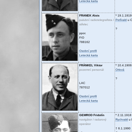
Letecká karta
FRANEK
Alois
* 19.1.1919
palubní radiotelegrafista /
Petřvald
u O
střelec
?
ppor.
F/O
788162
Osobní profil
Letecká karta
FRÄNKEL
Viktor
* 10.4.1906
pozemní personál
Orlová
?
LAC
787012
Osobní profil
Letecká karta
GEMROD
Fridolín
* 2.11.1918
navigátor / radarový
Rychvald
u 
operátor
† 6.1.1990