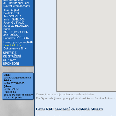
311. peruť: oper. lety
Návrat letců do vlasti
Josef ADAM
Emil BOČEK
Jan DOUCHA
Imrich GABLECH
Josef GUTVALD
Jaroslav HLOUŽEK
Karel
KUTTELWASCHER
Jan LAŠKA
Bohuslav PŘÍHODA
Uniformy a výstroj RAF
Letecké knihy
Dokumenty a filmy
SPITFIRE
KE STAŽENÍ
ODKAZY
SPONZOŘI
Email:
cestirafaci@seznam.cz
Telefon:
+420 776594885
Adresa:
Čeští RAFáci
Puklice 52
Červený bod ukazuje zvolenou vztažnou lokalitu.
58831 Puklice (u Jihlavy)
Czech Republic
Značky obsahují monogramy pilotů v klasickémm formátu Jméno + Příjm
Letci RAF narození ve zvolené oblasti