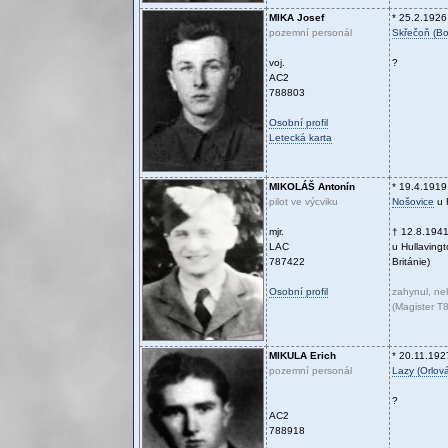
MIKA
Josef
* 25.2.1926
pozemní personál
Skřečoň (B
voj.
?
AC2
788803
Osobní profil
Letecká karta
MIKOLÁŠ
Antonín
* 19.4.1919
pilot ve výcviku
Nošovice
u 
mjr.
† 12.8.194
LAC
u Hullavingt
787422
Británie)
Osobní profil
zahynul, n
(Magister T
MIKULA
Erich
* 20.11.192
pozemní personál
Lazy (Orlov
?
AC2
788918