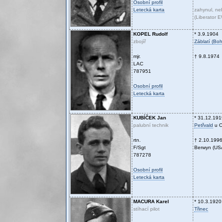
Osobní profil
Letecká karta
zahynul, n
(Liberator 
KOPEL
Rudolf
* 3.9.1904
zbojíř
Záblatí (Bo
mjr.
† 9.8.1974
LAC
787951
Osobní profil
Letecká karta
KUBÍČEK
Jan
* 31.12.191
palubní technik
Petřvald
u O
rtn.
† 2.10.199
F/Sgt
Berwyn (US
787278
Osobní profil
Letecká karta
MACURA
Karel
* 10.3.1920
stíhací pilot
Třinec