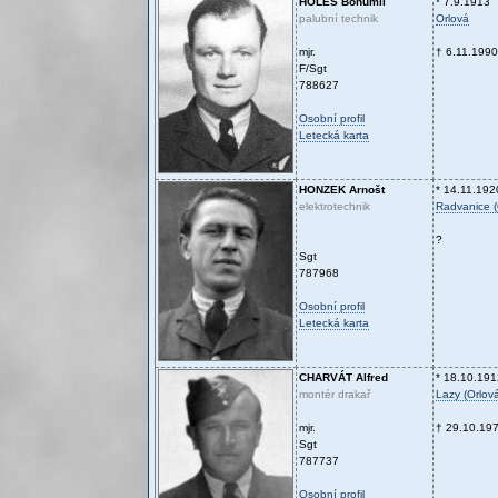
HOLEŠ
Bohumil
* 7.9.1913
palubní technik
Orlová
mjr.
† 6.11.1990
F/Sgt
788627
Osobní profil
Letecká karta
HONZEK
Arnošt
* 14.11.192
elektrotechnik
Radvanice (
?
Sgt
787968
Osobní profil
Letecká karta
CHARVÁT
Alfred
* 18.10.191
montér drakař
Lazy (Orlov
mjr.
† 29.10.19
Sgt
787737
Osobní profil