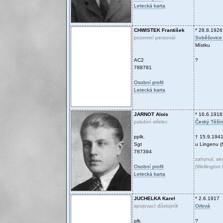
Letecká karta
CHWISTEK
František
* 28.8.1926
pozemní personál
Soběšovice
Místku
AC2
?
788781
Osobní profil
Letecká karta
JARNOT
Alois
* 16.6.1918
palubní střelec
Český Těší
pplk.
† 15.9.194
Sgt
u Lingenu (
787394
zahynul, ses
Osobní profil
(Wellington
Letecká karta
JUCHELKA
Karel
* 2.6.1917
spojovací důstojník
Orlová
plk.
?