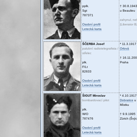
pplk.
† 30.8.194
Sgt
u Beaulieu
787371
zahynul, n
Osobní profil
(Liberator 
Letecká karta
ŠČERBA
Josef
* 11.3.1917
palubní radiotelegrafista /
Orlová
střelec
† 16.11.20
plk.
Praha
F/Lt
82633
Osobní profil
Letecká karta
ŠIGUT
Miroslav
* 4.10.1917
bombardovací pilot
Dobratice
u 
Místku
plk.
W/O
† 9.9.1995
787476
Zürich (Švýc
Osobní profil
Letecká karta