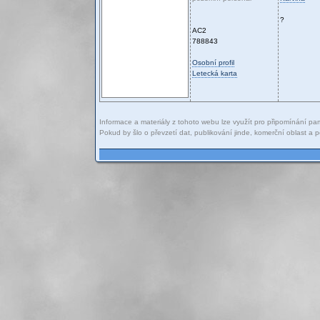
?
AC2
788843
Osobní profil
Letecká karta
Informace a materiály z tohoto webu lze využít pro připomínání pam
Pokud by šlo o převzetí dat, publikování jinde, komerční oblast 