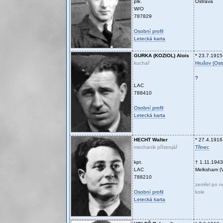
plk.
Ostrava
W/O
787829
Osobní profil
Letecká karta
GURKA (KOZIOL)
Alois
* 23.7.1915
kuchař
Hrušov (Ost
?
LAC
788410
Osobní profil
Letecká karta
HECHT
Walter
* 27.4.1916
mechanik přístrojář
Třinec
kpt.
† 1.11.1943
LAC
Melksham (V.
788210
zemřel po 
Osobní profil
kole
Letecká karta