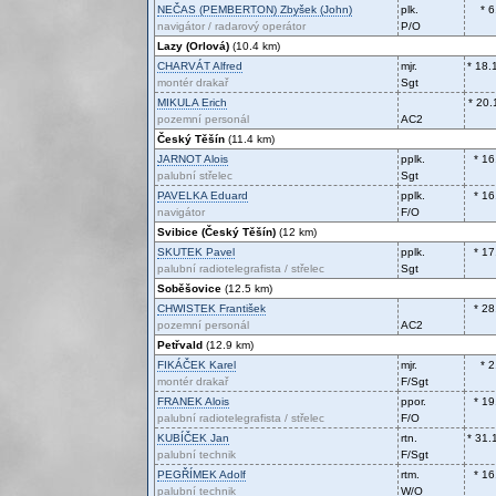
NEČAS (PEMBERTON)
Zbyšek (John)
plk.
* 
navigátor / radarový operátor
P/O
Lazy (Orlová)
(10.4 km)
CHARVÁT
Alfred
mjr.
* 18.
montér drakař
Sgt
MIKULA
Erich
* 20.
pozemní personál
AC2
Český Těšín
(11.4 km)
JARNOT
Alois
pplk.
* 16
palubní střelec
Sgt
PAVELKA
Eduard
pplk.
* 16
navigátor
F/O
Svibice (Český Těšín)
(12 km)
SKUTEK
Pavel
pplk.
* 17
palubní radiotelegrafista / střelec
Sgt
Soběšovice
(12.5 km)
CHWISTEK
František
* 28
pozemní personál
AC2
Petřvald
(12.9 km)
FIKÁČEK
Karel
mjr.
* 
montér drakař
F/Sgt
FRANEK
Alois
ppor.
* 19
palubní radiotelegrafista / střelec
F/O
KUBÍČEK
Jan
rtn.
* 31.
palubní technik
F/Sgt
PEGŘÍMEK
Adolf
rtm.
* 16
palubní technik
W/O