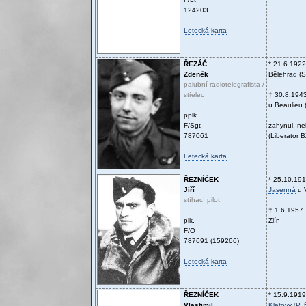
124203
Letecká karta
ŘEZÁČ
* 21.6.1922
Zdeněk
Bělehrad (S
palubní radiotelegrafista /
střelec
† 30.8.194
u Beaulieu (
pplk.
F/Sgt
zahynul, n
787061
(Liberator 
Letecká karta
ŘEZNÍČEK
* 25.10.19
Jiří
Jasenná
u V
stíhací pilot
† 1.6.1957
plk.
Zlín
F/O
787691 (159266)
Letecká karta
ŘEZNÍČEK
* 15.9.1919
Vlastimil
Klatovy
(
P
,