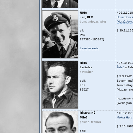
ŘÍHA
* 26.2.1918
Jan, DFC
Horažďovic
bombardovací pilot
(Horažďovic
plk.
† 30.11.19
P/O
787380 (185882)
Letecká karta
ŘÍHA
* 27.10.19
Ladislav
Želeč
u Táb
navigátor
† 3.3.1942
pplk.
Severní mo
F/Lt
Terschellin
82527
(Nizozemsk
nezvěstný, 
(Wellington
ŘÍKOVSKÝ
* 10.12.19
Miloš
Mokrá Hora 
palubní technik
† 3.10.198
pplk.