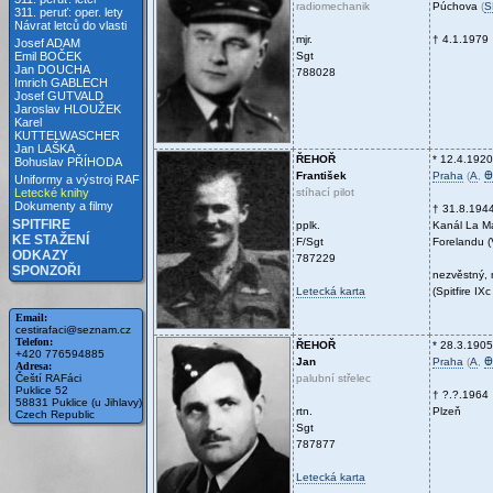
radiomechanik
Púchova
(
S
311. peruť: oper. lety
Návrat letců do vlasti
mjr.
† 4.1.1979
Josef ADAM
Sgt
Emil BOČEK
Jan DOUCHA
788028
Imrich GABLECH
Josef GUTVALD
Jaroslav HLOUŽEK
Karel
KUTTELWASCHER
Jan LAŠKA
ŘEHOŘ
* 12.4.1920
Bohuslav PŘÍHODA
František
Praha
(
A
,
Ꚛ
Uniformy a výstroj RAF
stíhací pilot
Letecké knihy
Dokumenty a filmy
† 31.8.194
SPITFIRE
pplk.
Kanál La M
KE STAŽENÍ
F/Sgt
Forelandu (V
ODKAZY
787229
SPONZOŘI
nezvěstný,
Letecká karta
(Spitfire I
Email:
cestirafaci@seznam.cz
Telefon:
ŘEHOŘ
* 28.3.1905
+420 776594885
Jan
Praha
(
A
,
Ꚛ
Adresa:
palubní střelec
Čeští RAFáci
Puklice 52
† ?.?.1964
58831 Puklice (u Jihlavy)
rtn.
Plzeň
Czech Republic
Sgt
787877
Letecká karta