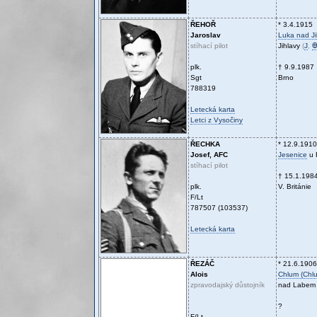
ŘEHOŘ
* 3.4.1915
Jaroslav
Luka nad Ji
stíhací pilot
Jihlavy
(
J
,
plk.
† 9.9.1987
Sgt
Brno
788319
Letecká karta
Letci z Vysočiny
ŘECHKA
* 12.9.1910
Josef, AFC
Jesenice
u 
stíhací pilot
† 15.1.198
plk.
V. Británie
F/Lt
787507 (103537)
Letecká karta
ŘEZÁČ
* 21.6.1906
Alois
Chlum (Chl
zpravodajský důstojník
nad Labem
?
F/Lt