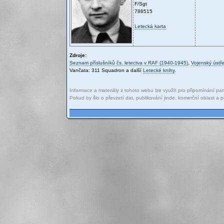
F/Sgt
788515
Letecká karta
Zdroje:
Seznam příslušníků čs. letectva v RAF (1940-1945)
,
Vojenský ústře
Vančata: 311 Squadron a další
Letecké knihy
.
Informace a materiály z tohoto webu lze využít pro připomínání pam
Pokud by šlo o převzetí dat, publikování jinde, komerční oblast 