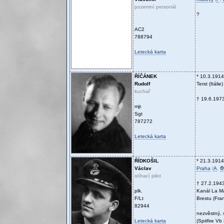
pozemní personál
?
AC2
788794
Letecká karta
ŘÍČÁNEK
* 10.3.1914
Rudolf
Terst (Itálie)
kuchař
† 19.6.197
mjr.
Sgt
787272
Letecká karta
ŘÍDKOŠIL
* 21.3.1914
Václav
Praha
(
A
,
Ꚛ
stíhací pilot
† 27.2.194
plk.
Kanál La M
F/Lt
Brestu (Fran
82944
nezvěstný, 
Letecká karta
(Spitfire V