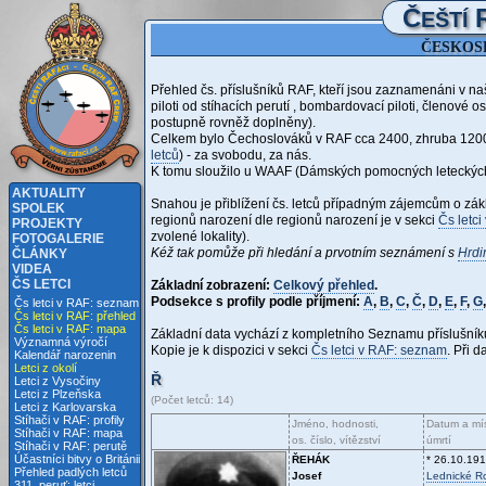
Č
EŠTÍ
ČESKOSL
Přehled čs. příslušníků RAF, kteří jsou zaznamenáni v n
piloti od stíhacích perutí
, bombardovací piloti, členové os
postupně rovněž doplněny).
Celkem bylo Čechoslováků v RAF cca 2400, zhruba 1200 jic
letců
) - za svobodu, za nás.
K tomu sloužilo u WAAF (Dámských pomocných leteckých
AKTUALITY
Snahou je přiblížení čs. letců případným zájemcům o zákl
SPOLEK
regionů narození dle regionů narození je v sekci
Čs letci
PROJEKTY
zvolené lokality).
FOTOGALERIE
Kéž tak pomůže při hledání a prvotním seznámení s
Hrdi
ČLÁNKY
VIDEA
ČS LETCI
Základní zobrazení:
Celkový přehled
.
Podsekce s profily podle příjmení:
A
,
B
,
C
,
Č
,
D
,
E
,
F
,
G
Čs letci v RAF: seznam
Čs letci v RAF: přehled
Čs letci v RAF: mapa
Základní data vychází z kompletního Seznamu příslušní
Významná výročí
Kopie je k dispozici v sekci
Čs letci v RAF: seznam
. Při 
Kalendář narozenin
Letci z okolí
Ř
Letci z Vysočiny
Letci z Plzeňska
(Počet letců: 14)
Letci z Karlovarska
Stíhači v RAF: profily
Jméno, hodnosti,
Datum a mís
Stíhači v RAF: mapa
os. číslo, vítězství
úmrtí
Stíhači v RAF: perutě
Účastníci bitvy o Británii
ŘEHÁK
* 26.10.19
Přehled padlých letců
Josef
Lednické R
311. peruť: letci